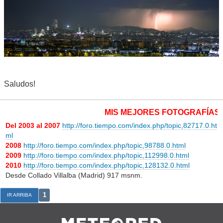
Saludos!
MIS MEJORES FOTOGRAFÍAS METE
Del 2003 al 2007
http://foro.tiempo.com/index.php/topic,82717.0.ht
ml
2008
http://foro.tiempo.com/index.php/topic,98788.0.html
2009
http://foro.tiempo.com/index.php/topic,112998.0.html
2010
http://foro.tiempo.com/index.php/topic,128132.0.html
Desde Collado Villalba (Madrid) 917 msnm.
1
IR ARRIBA