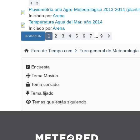
1
2
Pluviometría año Agro-Meteorológico 2013-2014 (plantill
Iniciado por
Arena
Temperatura Agua del Mar, año 2014
Iniciado por
Arena
...
1
2
3
4
5
6
7
9
IR ARRIBA
Foro de Tiempo.com
Foro general de Meteorología
Encuesta
Tema Movido
Tema cerrado
Tema fijado
Temas que estás siguiendo