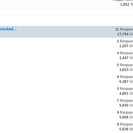
1,852
T
ciudad...
11
Respue
17,744
Vi
2
Respue
1,207
Vi
4
Respue
1,447
Vi
5
Respue
3,653
Vi
8
Respue
6,387
Vi
5
Respue
4,801
Vi
7
Respue
5,945
Vi
9
Respue
5,856
Vi
8
Respue
5,836
Vi