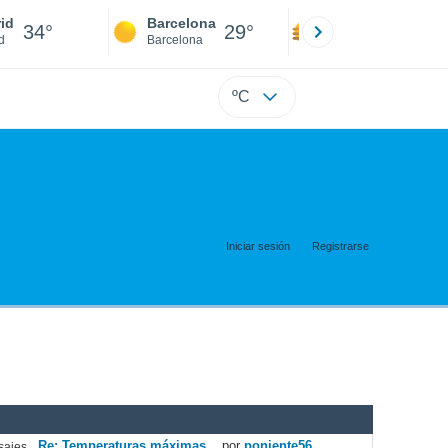
id
Barcelona
Sevilla
34°
29°
34°
d
Barcelona
Sevilla
ºC
Iniciar sesión
Registrarse
Re: Temperaturas máximas...
por
poniente56
ajes