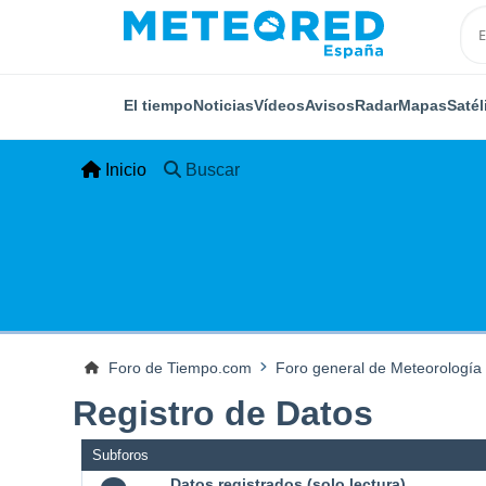
El tiempo
Noticias
Vídeos
Avisos
Radar
Mapas
Satél
Inicio
Buscar
Foro de Tiempo.com
Foro general de Meteorología
Registro de Datos
Subforos
Datos registrados (solo lectura)