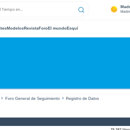
Madr
Madri
ites
Modelos
Revista
Foro
El mundo
Esquí
Foro General de Seguimiento
Registro de Datos
75,287
Mens