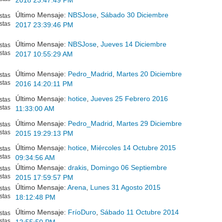
2018 23:47:49 PM
Último Mensaje:
NBSJose
,
Sábado 30 Diciembre
stas
stas
2017 23:39:46 PM
Último Mensaje:
NBSJose
,
Jueves 14 Diciembre
stas
stas
2017 10:55:29 AM
Último Mensaje:
Pedro_Madrid
,
Martes 20 Diciembre
stas
stas
2016 14:20:11 PM
Último Mensaje:
hotice
,
Jueves 25 Febrero 2016
stas
stas
11:33:00 AM
Último Mensaje:
Pedro_Madrid
,
Martes 29 Diciembre
stas
stas
2015 19:29:13 PM
Último Mensaje:
hotice
,
Miércoles 14 Octubre 2015
stas
stas
09:34:56 AM
Último Mensaje:
drakis
,
Domingo 06 Septiembre
stas
stas
2015 17:59:57 PM
Último Mensaje:
Arena
,
Lunes 31 Agosto 2015
stas
stas
18:12:48 PM
Último Mensaje:
FríoDuro
,
Sábado 11 Octubre 2014
stas
stas