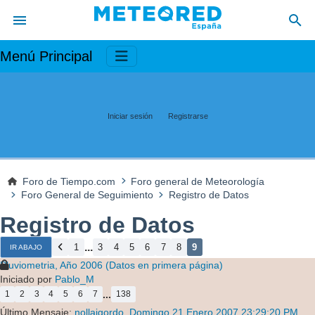
Menú Principal
Iniciar sesión
Registrarse
Foro de Tiempo.com
Foro general de Meteorología
Foro General de Seguimiento
Registro de Datos
Registro de Datos
...
1
3
4
5
6
7
8
9
IR ABAJO
Pluviometria, Año 2006 (Datos en primera página)
Iniciado por
Pablo_M
...
1
2
3
4
5
6
7
138
Último Mensaje:
nollaigordo
,
Domingo 21 Enero 2007 23:29:20 PM