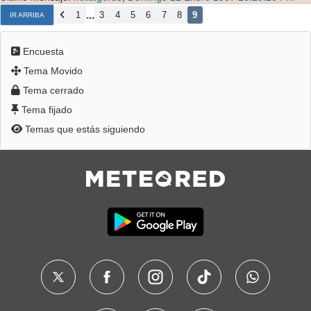
...
1
3
4
5
6
7
8
9
IR ARRIBA
Encuesta
Tema Movido
Tema cerrado
Tema fijado
Temas que estás siguiendo