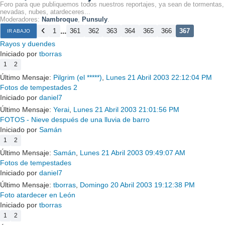
Foro para que publiquemos todos nuestros reportajes, ya sean de tormentas,
nevadas, nubes, atardeceres...
Moderadores:
Nambroque
,
Punsuly
.
...
1
361
362
363
364
365
366
367
IR ABAJO
Rayos y duendes
Iniciado por
tborras
1
2
Último Mensaje:
Pilgrim (el *****)
,
Lunes 21 Abril 2003 22:12:04 PM
Fotos de tempestades 2
Iniciado por
daniel7
Último Mensaje:
Yerai
,
Lunes 21 Abril 2003 21:01:56 PM
FOTOS - Nieve después de una lluvia de barro
Iniciado por
Samán
1
2
Último Mensaje:
Samán
,
Lunes 21 Abril 2003 09:49:07 AM
Fotos de tempestades
Iniciado por
daniel7
Último Mensaje:
tborras
,
Domingo 20 Abril 2003 19:12:38 PM
Foto atardecer en León
Iniciado por
tborras
1
2