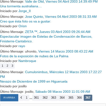
Último Mensaje:
Valle de Olid
,
Viernes 04 Abril 2003 14:39:49 PM
Una tormenta australiana....
Iniciado por
Jorge_II
Último Mensaje:
Jose Quinto
,
Viernes 04 Abril 2003 08:31:33 AM
Creo que ésta foto os va a gustar:
Iniciado por
Orion
Último Mensaje:
ZETA ™
,
Jueves 03 Abril 2003 09:26:44 AM
Espectacular imagen de Estelas de Condensación de Barcos,
Finisterre-Cantabrico.
Iniciado por
rayo
Último Mensaje: ufronito,
Viernes 14 Marzo 2003 08:43:22 AM
Fotos de la exposición de nubes de La Palma
Iniciado por
Nambroque
1
2
3
Último Mensaje:
Cumulonimbus
,
Miércoles 12 Marzo 2003 17:22:27
PM
Nevazo de Diciembre de 1999 en Higueruela
Iniciado por josillo
Último Mensaje: josillo,
Sábado 08 Marzo 2003 11:01:09 AM
...
1
361
362
363
364
365
366
367
IR ARRIBA