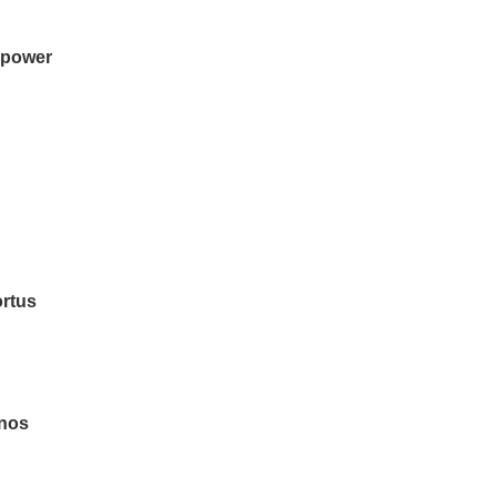
 power
ortus
inos