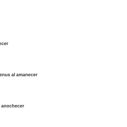
ecer
venus al amanecer
l anochecer