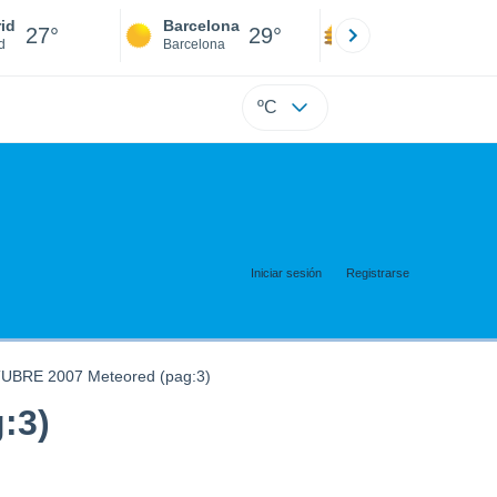
id
Barcelona
Sevilla
27°
29°
27°
d
Barcelona
Sevilla
ºC
Iniciar sesión
Registrarse
TUBRE 2007 Meteored (pag:3)
:3)