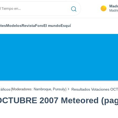
Madr
Madri
ites
Modelos
Revista
Foro
El mundo
Esquí
áficos
(Moderadores:
Nambroque
,
Punsuly
)
Resultados Votaciones OC
OCTUBRE 2007 Meteored (pag