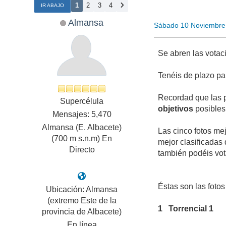
1
2
3
4
IR ABAJO
Almansa
Sábado 10 Noviembre
Se abren las vota
Tenéis de plazo pa
Recordad que las 
Supercélula
objetivos
posibles
Mensajes: 5,470
Almansa (E. Albacete)
Las cinco fotos me
(700 m s.n.m) En
mejor clasificadas
Directo
también podéis vot
Éstas son las foto
Ubicación: Almansa
(extremo Este de la
1
Torrencial 1
provincia de Albacete)
En línea