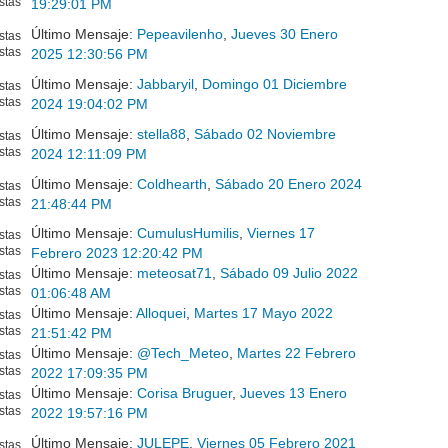
stas
19:29:01 PM
Último Mensaje:
Pepeavilenho
,
Jueves 30 Enero
stas
stas
2025 12:30:56 PM
Último Mensaje:
Jabbaryil
,
Domingo 01 Diciembre
stas
stas
2024 19:04:02 PM
Último Mensaje:
stella88
,
Sábado 02 Noviembre
stas
stas
2024 12:11:09 PM
Último Mensaje:
Coldhearth
,
Sábado 20 Enero 2024
stas
stas
21:48:44 PM
Último Mensaje:
CumulusHumilis
,
Viernes 17
stas
stas
Febrero 2023 12:20:42 PM
Último Mensaje:
meteosat71
,
Sábado 09 Julio 2022
stas
stas
01:06:48 AM
Último Mensaje:
Alloquei
,
Martes 17 Mayo 2022
stas
stas
21:51:42 PM
Último Mensaje:
@Tech_Meteo
,
Martes 22 Febrero
stas
stas
2022 17:09:35 PM
Último Mensaje:
Corisa Bruguer
,
Jueves 13 Enero
stas
stas
2022 19:57:16 PM
Último Mensaje:
JULEPE
,
Viernes 05 Febrero 2021
stas