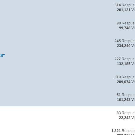
314
Respue
201,121
Vi
90
Respue
99,748
Vi
245
Respue
234,240
Vi
S"
227
Respue
132,185
Vi
310
Respue
209,074
Vi
51
Respue
101,243
Vi
83
Respue
22,242
Vi
1,321
Respue