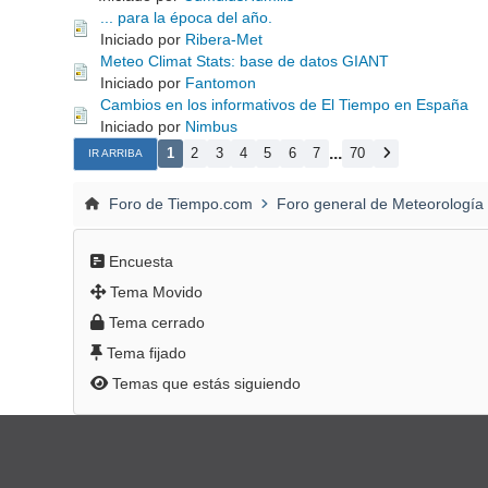
... para la época del año.
Iniciado por
Ribera-Met
Meteo Climat Stats: base de datos GIANT
Iniciado por
Fantomon
Cambios en los informativos de El Tiempo en España
Iniciado por
Nimbus
...
1
2
3
4
5
6
7
70
IR ARRIBA
Foro de Tiempo.com
Foro general de Meteorología
Encuesta
Tema Movido
Tema cerrado
Tema fijado
Temas que estás siguiendo