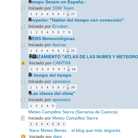
Tiempo Severo en España.-
Iniciado por
SSW Team
...
1
2
3
4
5
6
7
27
Proyecto: "Hablar del tiempo con corrección"
Iniciado por
Erruben
1
2
3
4
5
6
7
8
WEBS Meteorológicas
Iniciado por
tborras
...
1
2
3
4
5
6
7
21
LANZAMIENTO "ATLAS DE LAS NUBES Y METEORO
Iniciado por
CANTRA
...
1
2
3
4
5
6
7
19
El tiempo del tiempo
Iniciado por
spissatus
...
1
2
3
4
5
6
7
26
"Las claves del clima"
Iniciado por
spissatus
1
2
3
4
5
Meteo Campillos Sierra (Serranía de Cuenca)
Iniciado por
Meteo Campillos Sierra
1
2
3
4
5
6
7
Nace Meteo Benás... el blog que más seguirás
Iniciado por
dani...