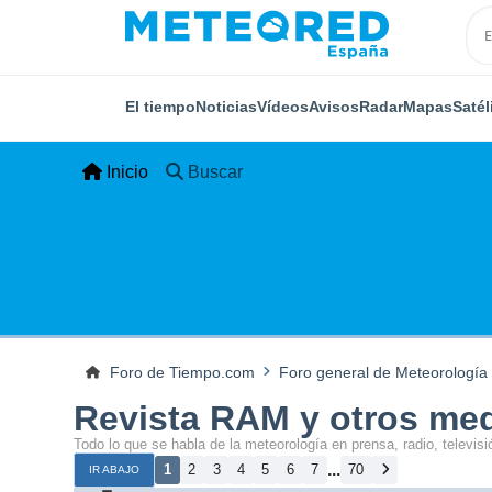
El tiempo
Noticias
Vídeos
Avisos
Radar
Mapas
Satél
Inicio
Buscar
Foro de Tiempo.com
Foro general de Meteorología
Revista RAM y otros me
Todo lo que se habla de la meteorología en prensa, radio, televisió
...
1
2
3
4
5
6
7
70
IR ABAJO