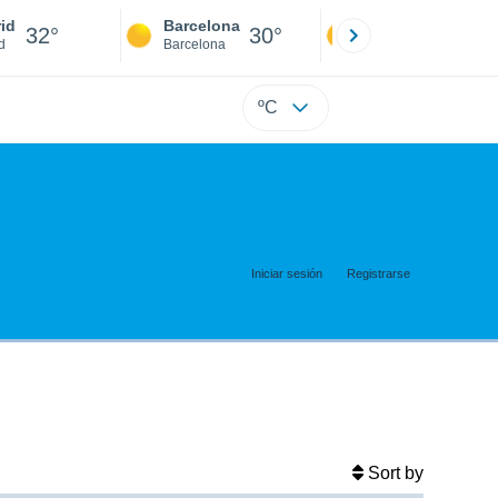
id
Barcelona
Sevilla
32°
30°
34°
d
Barcelona
Sevilla
ºC
Iniciar sesión
Registrarse
Sort by