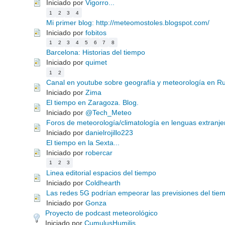
Iniciado por
Vigorro...
1
2
3
4
Mi primer blog: http://meteomostoles.blogspot.com/
Iniciado por
fobitos
1
2
3
4
5
6
7
8
Barcelona: Historias del tiempo
Iniciado por
quimet
1
2
Canal en youtube sobre geografía y meteorología en Ru
Iniciado por
Zima
El tiempo en Zaragoza. Blog.
Iniciado por
@Tech_Meteo
Foros de meteorología/climatología en lenguas extranje
Iniciado por
danielrojillo223
El tiempo en la Sexta...
Iniciado por
robercar
1
2
3
Linea editorial espacios del tiempo
Iniciado por
Coldhearth
Las redes 5G podrían empeorar las previsiones del tie
Iniciado por
Gonza
Proyecto de podcast meteorológico
Iniciado por
CumulusHumilis