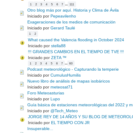
...
1
2
3
4
5
6
7
111
Otro blog más por aquí. Historia y Clima de Ávila
Iniciado por
Pepeavilenho
Exageraciones de los medios de comunicación
Iniciado por
Gerard Taulé
1
2
What caused the Valencia flooding in October 2024
Iniciado por
stella88
!!! GRANDES CAMBIOS EN EL TIEMPO DE TVE !!!
Iniciado por
ZETA ™
...
1
2
3
4
5
6
7
60
Podcast meteorológico - Capturando la temperie
Iniciado por
CumulusHumilis
Nuevo libro de análisis de mapas isobáricos
Iniciado por
meteosat71
Foro Meteoasturias
Iniciado por
Lupo
Guía básica de estaciones meteorológicas del 2022 y mi
Iniciado por
@Tech_Meteo
JORGE REY DE 14 AÑOS Y SU BLOG DE METEOROL
Iniciado por
EL TIEMPO CON JR
Insuperable...