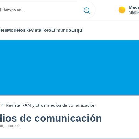
Madr
Madri
ites
Modelos
Revista
Foro
El mundo
Esquí
Revista RAM y otros medios de comunicación
dios de comunicación
n, internet...