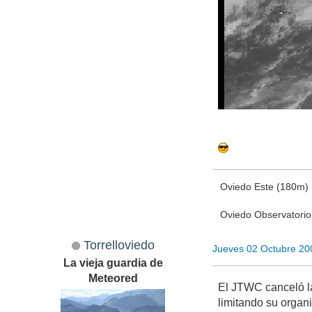
Oviedo Este (180m)
Oviedo Observatori
Torrelloviedo
Jueves 02 Octubre 20
La vieja guardia de
Meteored
El JTWC canceló la 
limitando su organ