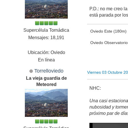
P.D.: no me creo l
está parada por lo
Supercélula Tornádica
Oviedo Este (180m)
Mensajes: 18,191
Oviedo Observatori
Ubicación: Oviedo
En línea
Torrelloviedo
Viernes 03 Octubre 2
La vieja guardia de
Meteored
NHC:
Una casi estaciona
nubosidad y tormen
próximo par de día