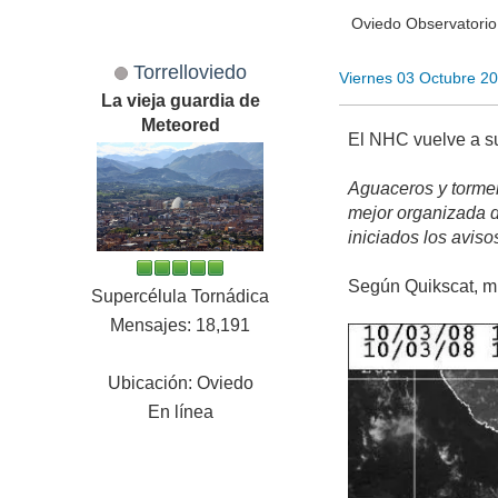
Oviedo Observatori
Torrelloviedo
Viernes 03 Octubre 2
La vieja guardia de
Meteored
El NHC vuelve a sub
Aguaceros y tormen
mejor organizada d
iniciados los avis
Según Quikscat, mue
Supercélula Tornádica
Mensajes: 18,191
Ubicación: Oviedo
En línea