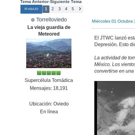
Tema Anterior
-
Siguiente Tema
1
2
3
4
5
IR ABAJO
Torrelloviedo
Miércoles 01 Octubre
La vieja guardia de
Meteored
El JTWC lanzó esta
Depresión. Esto di
La actividad de to
México. Los vientos
convertirse en una
Supercélula Tornádica
Mensajes: 18,191
Ubicación: Oviedo
En línea