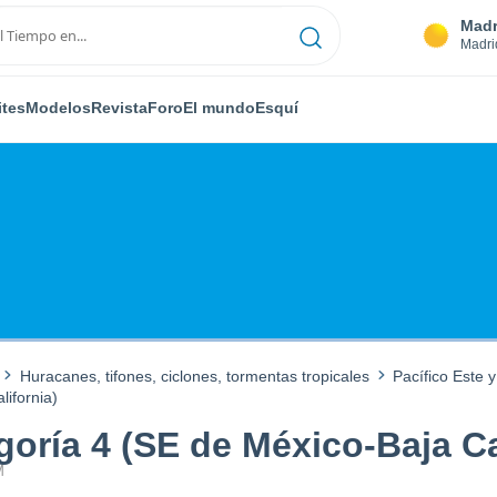
Madr
Madri
ites
Modelos
Revista
Foro
El mundo
Esquí
Huracanes, tifones, ciclones, tormentas tropicales
Pacífico Este y
ifornia)
ía 4 (SE de México-Baja Cal
M