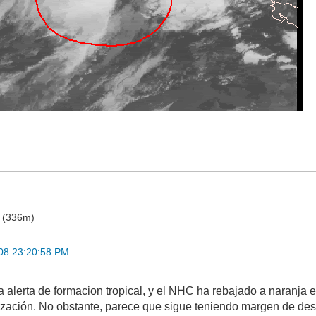
o (336m)
08 23:20:58 PM
alerta de formacion tropical, y el NHC ha rebajado a naranja el
ización. No obstante, parece que sigue teniendo margen de desar