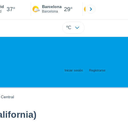
id
Barcelona
Sevilla
37°
29°
40°
d
Barcelona
Sevilla
ºC
Iniciar sesión
Registrarse
 Central
ifornia)