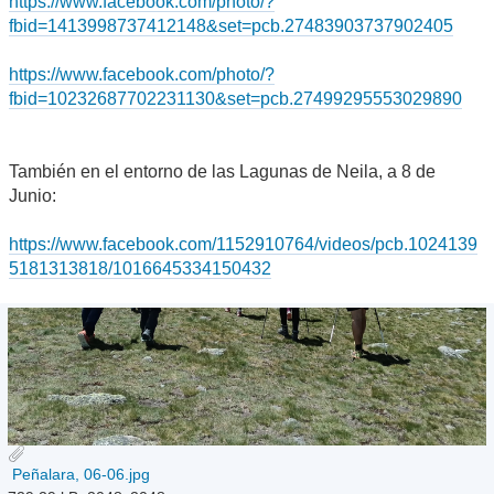
https://www.facebook.com/photo/?
fbid=1413998737412148&set=pcb.27483903737902405
https://www.facebook.com/photo/?
fbid=10232687702231130&set=pcb.27499295553029890
También en el entorno de las Lagunas de Neila, a 8 de
Junio:
https://www.facebook.com/1152910764/videos/pcb.1024139
5181313818/1016645334150432
Peñalara, 06-06.jpg