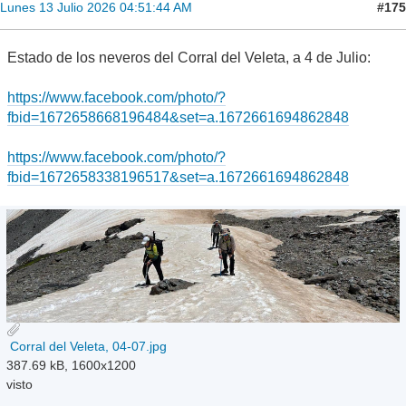
#175
Lunes 13 Julio 2026 04:51:44 AM
Estado de los neveros del Corral del Veleta, a 4 de Julio:
https://www.facebook.com/photo/?
fbid=1672658668196484&set=a.1672661694862848
https://www.facebook.com/photo/?
fbid=1672658338196517&set=a.1672661694862848
Corral del Veleta, 04-07.jpg
387.69 kB, 1600x1200
visto