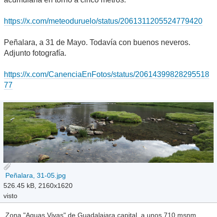
https://x.com/meteoduruelo/status/2061311205524779420
Peñalara, a 31 de Mayo. Todavía con buenos neveros.
Adjunto fotografía.
https://x.com/CanenciaEnFotos/status/20614399828295518
77
Peñalara, 31-05.jpg
526.45 kB, 2160x1620
visto
Zona "Aguas Vivas" de Guadalajara capital, a unos 710 msnm.