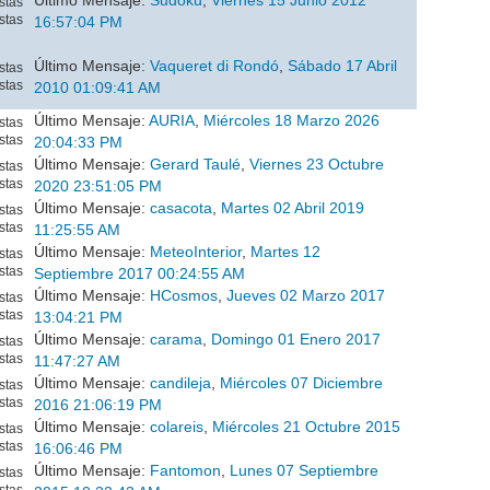
Último Mensaje:
Sudoku
,
Viernes 15 Junio 2012
stas
stas
16:57:04 PM
Último Mensaje:
Vaqueret di Rondó
,
Sábado 17 Abril
stas
stas
2010 01:09:41 AM
Último Mensaje:
AURIA
,
Miércoles 18 Marzo 2026
stas
stas
20:04:33 PM
Último Mensaje:
Gerard Taulé
,
Viernes 23 Octubre
stas
stas
2020 23:51:05 PM
Último Mensaje:
casacota
,
Martes 02 Abril 2019
stas
stas
11:25:55 AM
Último Mensaje:
MeteoInterior
,
Martes 12
stas
stas
Septiembre 2017 00:24:55 AM
Último Mensaje:
HCosmos
,
Jueves 02 Marzo 2017
stas
stas
13:04:21 PM
Último Mensaje:
carama
,
Domingo 01 Enero 2017
stas
stas
11:47:27 AM
Último Mensaje:
candileja
,
Miércoles 07 Diciembre
stas
stas
2016 21:06:19 PM
Último Mensaje:
colareis
,
Miércoles 21 Octubre 2015
stas
stas
16:06:46 PM
Último Mensaje:
Fantomon
,
Lunes 07 Septiembre
stas
stas