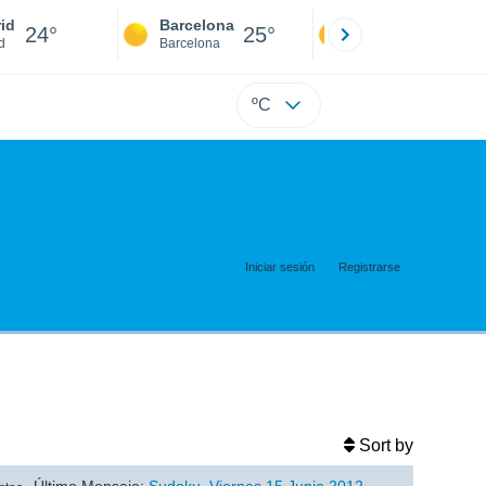
id
Barcelona
Sevilla
24°
25°
24°
d
Barcelona
Sevilla
ºC
Iniciar sesión
Registrarse
Sort by