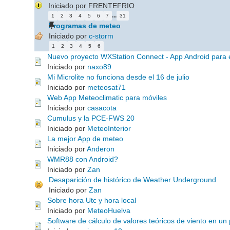
Iniciado por FRENTEFRIO
...
1
2
3
4
5
6
7
31
Programas de meteo
Iniciado por
c-storm
1
2
3
4
5
6
Nuevo proyecto WXStation Connect - App Android para
Iniciado por
naxo89
Mi Microlite no funciona desde el 16 de julio
Iniciado por
meteosat71
Web App Meteoclimatic para móviles
Iniciado por
casacota
Cumulus y la PCE-FWS 20
Iniciado por
MeteoInterior
La mejor App de meteo
Iniciado por
Anderon
WMR88 con Android?
Iniciado por
Zan
Desaparición de histórico de Weather Underground
Iniciado por
Zan
Sobre hora Utc y hora local
Iniciado por
MeteoHuelva
Software de cálculo de valores teóricos de viento en u