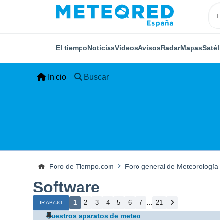
El tiempo
Noticias
Vídeos
Avisos
Radar
Mapas
Satél
Inicio
Buscar
Foro de Tiempo.com
Foro general de Meteorología
Software
...
1
2
3
4
5
6
7
21
IR ABAJO
Nuestros aparatos de meteo