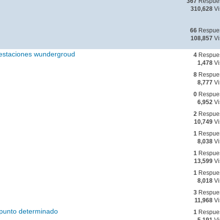
367
Respue
310,628
Vi
66
Respue
108,857
Vi
 estaciones wundergroud
4
Respue
1,478
Vi
8
Respue
8,777
Vi
0
Respue
6,952
Vi
2
Respue
10,749
Vi
1
Respue
8,038
Vi
1
Respue
13,599
Vi
1
Respue
8,018
Vi
3
Respue
11,968
Vi
n punto determinado
1
Respue
5,191
Vi