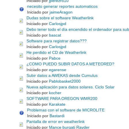
Iniciado por
jperezro10
necesito generar reportes automaticos
Iniciado por
jaimeAragon
Dudas sobre el software Weatherlink
Iniciado por
Carlosjpd
Debo tener todo el día encendido el ordenador para sub
Iniciado por
bascat
Software para registrar datos???
Iniciado por
Carlosjpd
He perdido el CD de Weatherlink
Iniciado por
Pabce
¿COMO PUEDO SUBIR DATOS A METEORED?
Iniciado por
egarense
Subir datos a AWEKAS desde Cumulus
Iniciado por
Pablobasket2000
Nueva aplicación para datos solares. Ciclo Solar
Iniciado por
kocher
SOFTWARE PARA OREGON WMR200
Iniciado por
Karakate
Problemas con el software de MICROLITE
Iniciado por
Bastardi
Pantalla de error en weatherlink
Iniciado por
Mance burgati Rayder