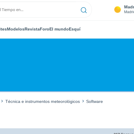
Madr
Madri
ites
Modelos
Revista
Foro
El mundo
Esquí
Técnica e instrumentos meteorológicos
Software