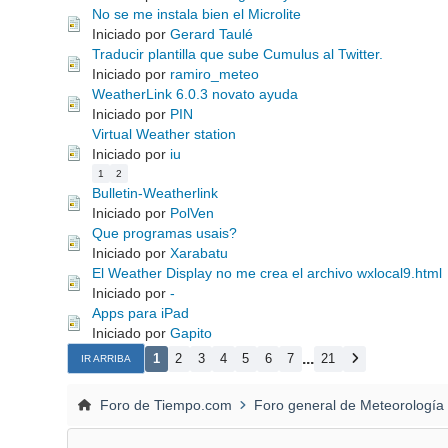
No se me instala bien el Microlite
Iniciado por
Gerard Taulé
Traducir plantilla que sube Cumulus al Twitter.
Iniciado por
ramiro_meteo
WeatherLink 6.0.3 novato ayuda
Iniciado por
PIN
Virtual Weather station
Iniciado por
iu
1
2
Bulletin-Weatherlink
Iniciado por
PolVen
Que programas usais?
Iniciado por
Xarabatu
El Weather Display no me crea el archivo wxlocal9.html
Iniciado por
-
Apps para iPad
Iniciado por
Gapito
...
1
2
3
4
5
6
7
21
IR ARRIBA
Foro de Tiempo.com
Foro general de Meteorología