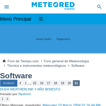
Menú Principal
Iniciar sesión
Registrarse
Foro de Tiempo.com
Foro general de Meteorología
Técnica e instrumentos meteorológicos
Software
Software
...
1
15
16
17
18
19
20
21
IR ABAJO
DUDA WEATHERLINK Y AÑO BISIESTO
Iniciado por
Nystrom
1
2
Último Mensaje: mandorlini,
Miércoles 10 Marzo 2004 01:16:44 AM