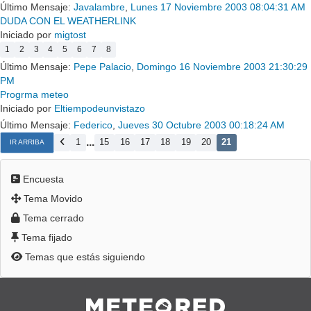
Último Mensaje:
Javalambre
,
Lunes 17 Noviembre 2003 08:04:31 AM
DUDA CON EL WEATHERLINK
Iniciado por
migtost
1
2
3
4
5
6
7
8
Último Mensaje:
Pepe Palacio
,
Domingo 16 Noviembre 2003 21:30:29
PM
Progrma meteo
Iniciado por
Eltiempodeunvistazo
Último Mensaje:
Federico
,
Jueves 30 Octubre 2003 00:18:24 AM
...
1
15
16
17
18
19
20
21
IR ARRIBA
Encuesta
Tema Movido
Tema cerrado
Tema fijado
Temas que estás siguiendo