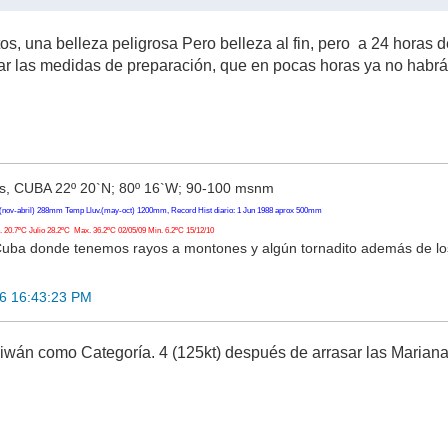
os, una belleza peligrosa Pero belleza al fin, pero a 24 horas de
ar las medidas de preparación, que en pocas horas ya no habrá
, CUBA 22º 20`N; 80º 16`W; 90-100 msnm
(nov-abril) 288mm Temp Lluv.(may-oct) 1200mm, Record Hist diario: 1 Jun 1988 aprox 500mm
20.7ºC Julio 28.2ºC Max. 36.2ºC 02/05/09 Min. 6.2ºC 15/12/10
Cuba donde tenemos rayos a montones y algún tornadito además de l
26 16:43:23 PM
iwán como Categoría. 4 (125kt) después de arrasar las Marian