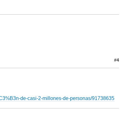
#4
i%C3%B3n-de-casi-2-millones-de-personas/91738635