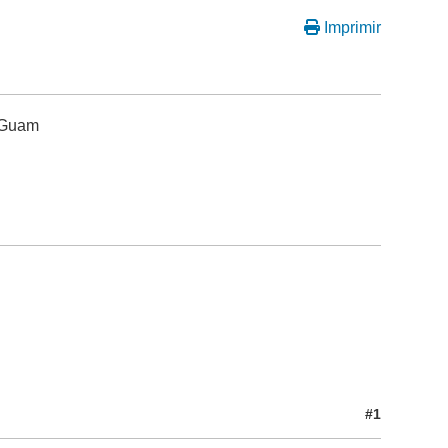
Imprimir
s-Guam
#1