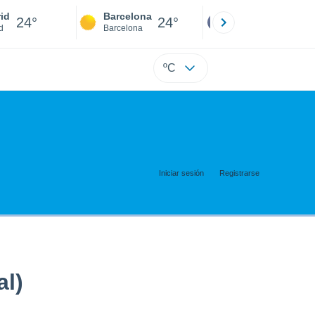
id
Barcelona
Sevilla
24°
24°
24°
d
Barcelona
Sevilla
ºC
Iniciar sesión
Registrarse
al)