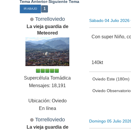
Tema Anterior
-
Siguiente Tema
1
IR ABAJO
Torrelloviedo
Sábado 04 Julio 2026
La vieja guardia de
Meteored
Con super Niño, c
140kt
Supercélula Tornádica
Oviedo Este (180m)
Mensajes: 18,191
Oviedo Observatori
Ubicación: Oviedo
En línea
Torrelloviedo
Domingo 05 Julio 202
La vieja guardia de