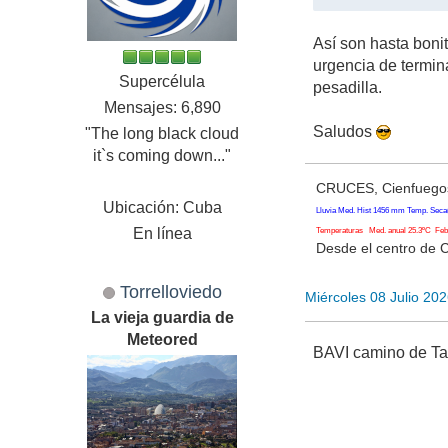
Así son hasta bonit
urgencia de termin
Supercélula
pesadilla.
Mensajes: 6,890
Saludos
"The long black cloud
it`s coming down..."
CRUCES, Cienfuegos
Ubicación: Cuba
Lluvia Med. Hist 1456 mm Temp. Seca
En línea
Temperaturas Med. anual 25.3ºC Feb. 
Desde el centro de 
Torrelloviedo
Miércoles 08 Julio 20
La vieja guardia de
Meteored
BAVI camino de Ta