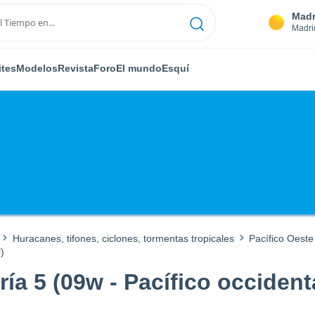
Madr
Madri
ites
Modelos
Revista
Foro
El mundo
Esquí
Huracanes, tifones, ciclones, tormentas tropicales
Pacífico Oeste
)
ía 5 (09w - Pacífico occident