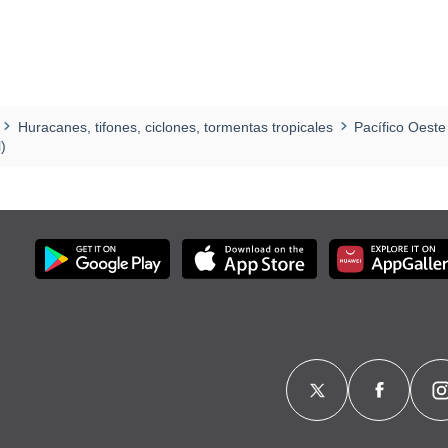
Huracanes, tifones, ciclones, tormentas tropicales
Pacífico Oeste
)