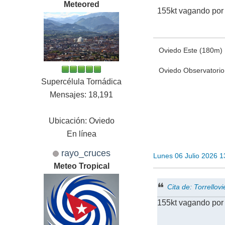
Meteored
155kt vagando por 
Oviedo Este (180m)
Oviedo Observatori
Supercélula Tornádica
Mensajes: 18,191
Ubicación: Oviedo
En línea
rayo_cruces
Lunes 06 Julio 2026 
Meteo Tropical
Cita de: Torrello
155kt vagando por 