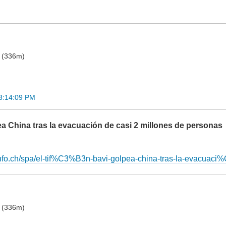
o (336m)
23:14:09 PM
pea China tras la evacuación de casi 2 millones de personas
info.ch/spa/el-tif%C3%B3n-bavi-golpea-china-tras-la-evacuac
o (336m)