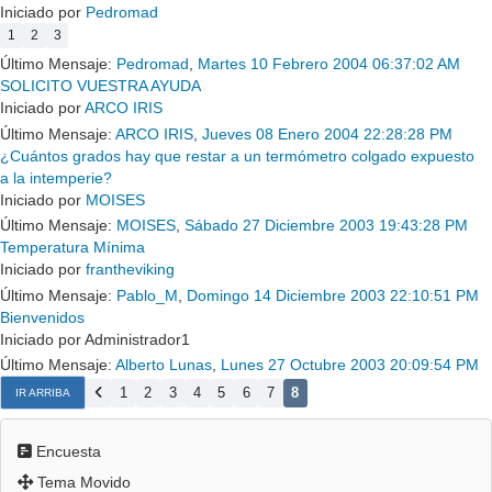
Iniciado por
Pedromad
1
2
3
Último Mensaje:
Pedromad
,
Martes 10 Febrero 2004 06:37:02 AM
SOLICITO VUESTRA AYUDA
Iniciado por
ARCO IRIS
Último Mensaje:
ARCO IRIS
,
Jueves 08 Enero 2004 22:28:28 PM
¿Cuántos grados hay que restar a un termómetro colgado expuesto
a la intemperie?
Iniciado por
MOISES
Último Mensaje:
MOISES
,
Sábado 27 Diciembre 2003 19:43:28 PM
Temperatura Mínima
Iniciado por
frantheviking
Último Mensaje:
Pablo_M
,
Domingo 14 Diciembre 2003 22:10:51 PM
Bienvenidos
Iniciado por Administrador1
Último Mensaje:
Alberto Lunas
,
Lunes 27 Octubre 2003 20:09:54 PM
1
2
3
4
5
6
7
8
IR ARRIBA
Encuesta
Tema Movido