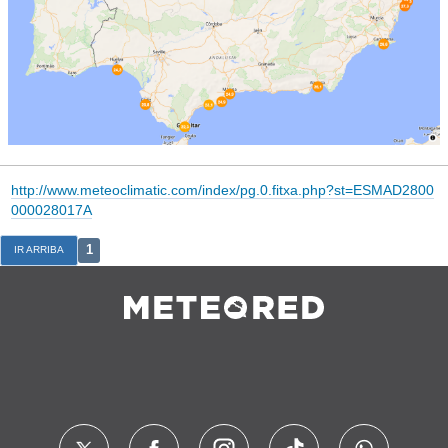
http://www.meteoclimatic.com/index/pg.0.fitxa.php?st=ESMAD2800
000028017A
1
IR ARRIBA