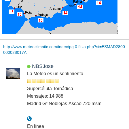
http://www.meteoclimatic.com/index/pg.0.fitxa.php?st=ESMAD2800
000028017A
NBSJose
La Meteo es un sentimiento
Supercélula Tornádica
Mensajes: 14,988
Madrid Gª Noblejas-Ascao 720 msm
En línea