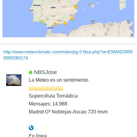
http://www.meteoclimatic.com/index/pg.0.fitxa.php?st=ESMAD2800
000028017A
NBSJose
La Meteo es un sentimiento
Supercélula Tornádica
Mensajes: 14,988
Madrid Gª Noblejas-Ascao 720 msm
En línea