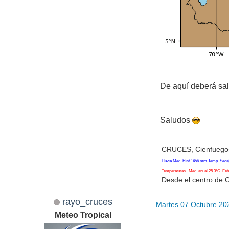
De aquí deberá sa
Saludos
CRUCES, Cienfuegos
Lluvia Med. Hist 1456 mm Temp. Seca
Temperaturas Med. anual 25.3ºC Feb. 
Desde el centro de 
rayo_cruces
Martes 07 Octubre 20
Meteo Tropical