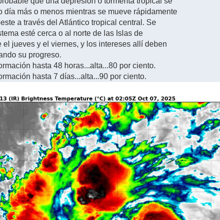
 probable que una depresión o tormenta tropical se
mo día más o menos mientras se mueve rápidamente
este a través del Atlántico tropical central. Se
tema esté cerca o al norte de las Islas de
 el jueves y el viernes, y los intereses allí deben
ando su progreso.
ormación hasta 48 horas...alta...80 por ciento.
ormación hasta 7 días...alta...90 por ciento.