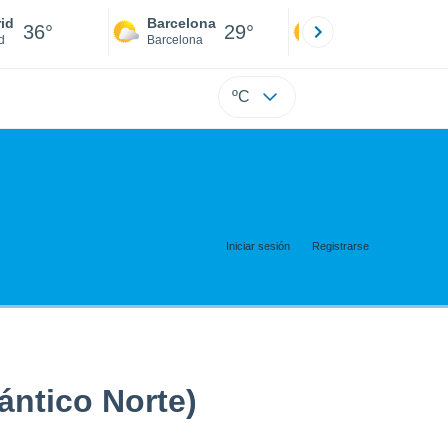
id
Barcelona
Sevilla
36°
29°
38°
d
Barcelona
Sevilla
ºC
Iniciar sesión
Registrarse
ántico Norte)