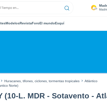
Madr
Madri
ites
Modelos
Revista
Foro
El mundo
Esquí
Huracanes, tifones, ciclones, tormentas tropicales
Atlántico
ntico Norte)
(10-L. MDR - Sotavento - Atl