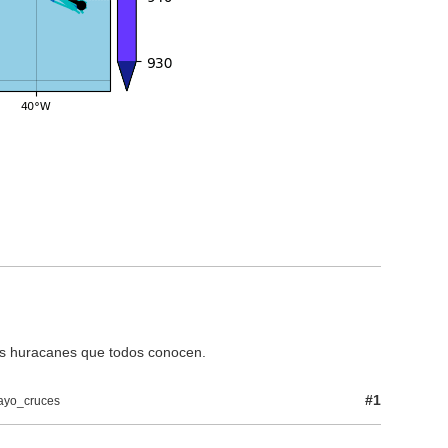
os huracanes que todos conocen.
#1
rayo_cruces