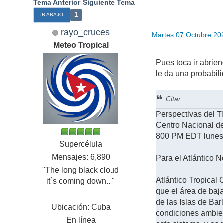
Tema Anterior
-
Siguiente Tema
1
IR ABAJO
rayo_cruces
Martes 07 Octubre 20
Meteo Tropical
Pues toca ir abrie
le da una probabil
Citar
Perspectivas del T
Centro Nacional d
800 PM EDT lunes 
Supercélula
Mensajes: 6,890
Para el Atlántico N
"The long black cloud
Atlántico Tropical 
it`s coming down..."
que el área de baj
de las Islas de Ba
Ubicación: Cuba
condiciones ambien
En línea