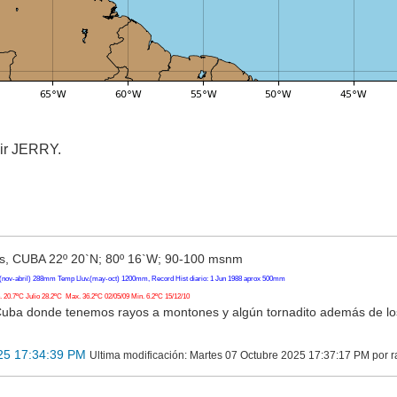
lir JERRY.
, CUBA 22º 20`N; 80º 16`W; 90-100 msnm
(nov-abril) 288mm Temp Lluv.(may-oct) 1200mm, Record Hist diario: 1 Jun 1988 aprox 500mm
20.7ºC Julio 28.2ºC Max. 36.2ºC 02/05/09 Min. 6.2ºC 15/12/10
Cuba donde tenemos rayos a montones y algún tornadito además de l
25 17:34:39 PM
Ultima modificación
: Martes 07 Octubre 2025 17:37:17 PM por 