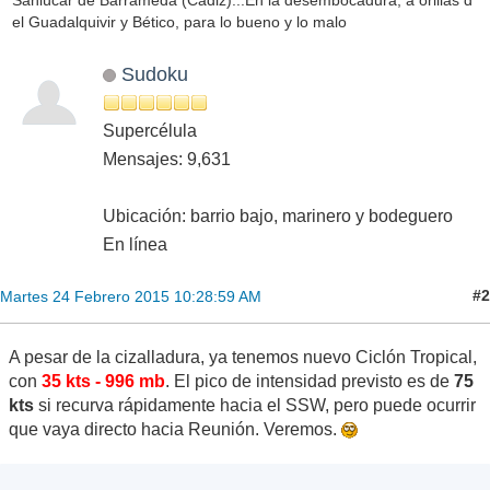
Sanlúcar de Barrameda (Cádiz)...En la desembocadura, a orillas d
el Guadalquivir y Bético, para lo bueno y lo malo
Sudoku
Supercélula
Mensajes: 9,631
Ubicación: barrio bajo, marinero y bodeguero
En línea
#2
Martes 24 Febrero 2015 10:28:59 AM
A pesar de la cizalladura, ya tenemos nuevo Ciclón Tropical,
con
35 kts - 996 mb
. El pico de intensidad previsto es de
75
kts
si recurva rápidamente hacia el SSW, pero puede ocurrir
que vaya directo hacia Reunión. Veremos.