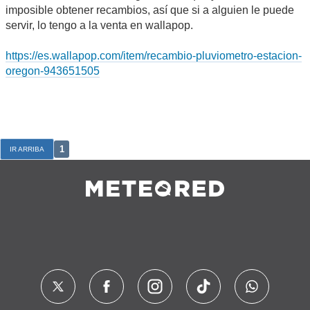
imposible obtener recambios, así que si a alguien le puede
servir, lo tengo a la venta en wallapop.
https://es.wallapop.com/item/recambio-pluviometro-estacion-
oregon-943651505
1
IR ARRIBA