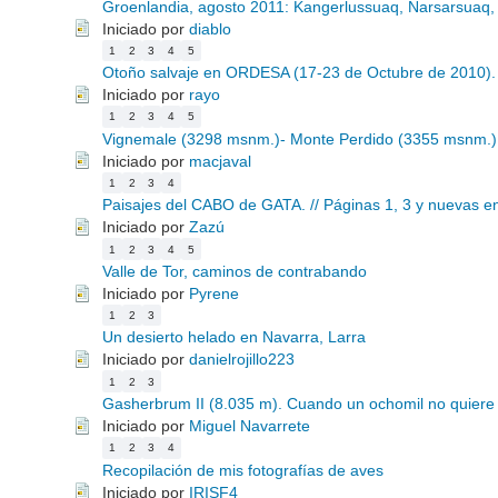
Groenlandia, agosto 2011: Kangerlussuaq, Narsarsuaq
Iniciado por
diablo
1
2
3
4
5
Otoño salvaje en ORDESA (17-23 de Octubre de 2010).
Iniciado por
rayo
1
2
3
4
5
Vignemale (3298 msnm.)- Monte Perdido (3355 msnm.) 
Iniciado por
macjaval
1
2
3
4
Paisajes del CABO de GATA. // Páginas 1, 3 y nuevas en
Iniciado por
Zazú
1
2
3
4
5
Valle de Tor, caminos de contrabando
Iniciado por
Pyrene
1
2
3
Un desierto helado en Navarra, Larra
Iniciado por
danielrojillo223
1
2
3
Gasherbrum II (8.035 m). Cuando un ochomil no quiere 
Iniciado por
Miguel Navarrete
1
2
3
4
Recopilación de mis fotografías de aves
Iniciado por
IRISF4