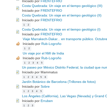
Iniciado por
FRENTEFRIO
Costa Quebrada: Un viaje en el tiempo geológico (III)
Iniciado por
FRENTEFRIO
Costa Quebrada: Un viaje en el tiempo geológico (II)
Iniciado por
FRENTEFRIO
1
2
Costa Quebrada: Un viaje en el tiempo geológico (I)
Iniciado por
FRENTEFRIO
Viaje Marrakech-Dakar... en transporte público. Octub
Iniciado por
Rub-Logroño
1
2
Un viaje por el NW de India
Iniciado por
Rub-Logroño
1
2
3
4
5
Un paseo por México Distrito Federal, la ciudad que nu
Iniciado por Mammatus
1
2
3
4
5
6
Jardín Botánico de Barcelona (Trillones de fotos)
Iniciado por
Sobre
1
2
3
4
5
Los Ángeles (California), Las Vegas (Nevada) y Grand
Iniciado por
Erruben
1
2
3