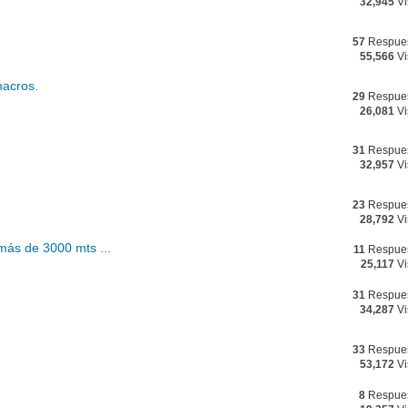
32,945
Vi
57
Respue
55,566
Vi
macros.
29
Respue
26,081
Vi
31
Respue
32,957
Vi
23
Respue
28,792
Vi
 más de 3000 mts ...
11
Respue
25,117
Vi
31
Respue
34,287
Vi
33
Respue
53,172
Vi
8
Respue