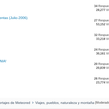
34
Respue
28,277
Vi
ntas (Julio-2006).
27
Respue
53,152
Vi
32
Respue
33,218
Vi
24
Respue
30,161
Vi
NIA!
20
Respue
20,839
Vi
26
Respue
23,774
Vi
ortajes de Meteored
Viajes, pueblos, naturaleza y montaña
(Moderado