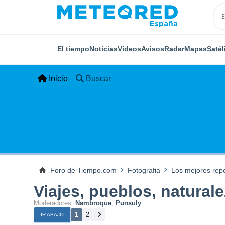
El tiempo
Noticias
Vídeos
Avisos
Radar
Mapas
Satél
Inicio
Buscar
Foro de Tiempo.com
Fotografia
Los mejores rep
Viajes, pueblos, natural
Moderadores:
Nambroque
,
Punsuly
.
1
2
IR ABAJO