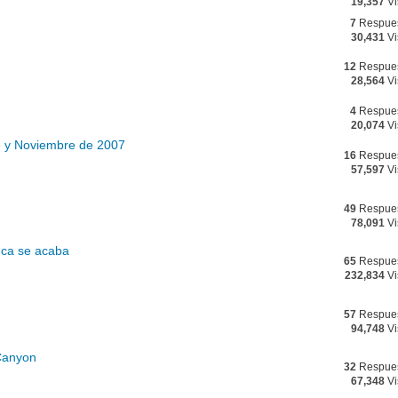
19,357
Vi
7
Respue
30,431
Vi
12
Respue
28,564
Vi
4
Respue
20,074
Vi
re y Noviembre de 2007
16
Respue
57,597
Vi
49
Respue
78,091
Vi
nca se acaba
65
Respue
232,834
Vi
57
Respue
94,748
Vi
 Canyon
32
Respue
67,348
Vi