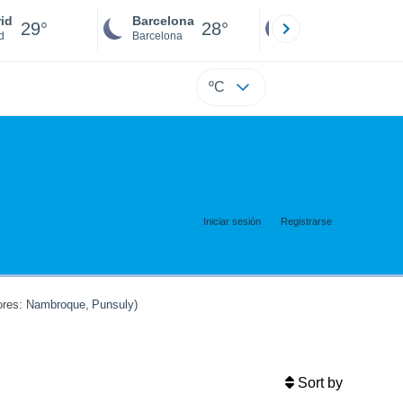
id
Barcelona
Sevilla
29°
28°
27°
d
Barcelona
Sevilla
ºC
Iniciar sesión
Registrarse
res:
Nambroque
,
Punsuly
)
Sort by