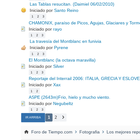
Las Tablas resucitan. (Daimiel 06/02/2010)
Iniciado por
Santo Reino
1
2
3
CHAMONIX, paraíso de Picos, Agujas, Glaciares y Torme
Iniciado por
rayo
1
2
3
La travesía del Montblanc en funivia
Iniciado por
Pyrene
1
2
3
El Montblanc (la octava maravilla)
Iniciado por
Silver
1
2
3
Reportaje del Interrail 2006: ITALIA, GRECIA Y ESLOVE
Iniciado por
Xax
1
2
ASPE (2643m)Frio, hielo y mucho viento.
Iniciado por
Negubeltz
1
2
3
1
2
IR ARRIBA
Foro de Tiempo.com
Fotografia
Los mejores rep