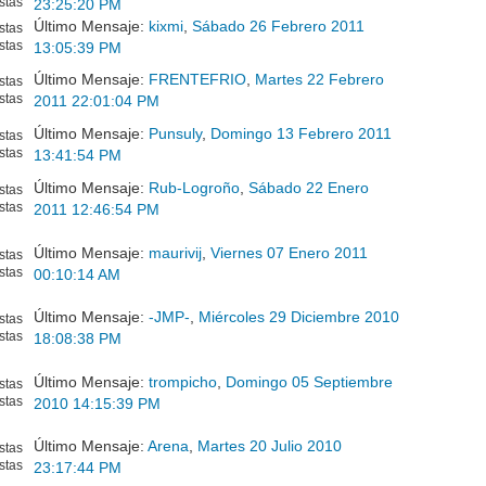
stas
23:25:20 PM
Último Mensaje:
kixmi
,
Sábado 26 Febrero 2011
stas
stas
13:05:39 PM
Último Mensaje:
FRENTEFRIO
,
Martes 22 Febrero
stas
stas
2011 22:01:04 PM
Último Mensaje:
Punsuly
,
Domingo 13 Febrero 2011
stas
stas
13:41:54 PM
Último Mensaje:
Rub-Logroño
,
Sábado 22 Enero
stas
stas
2011 12:46:54 PM
Último Mensaje:
maurivij
,
Viernes 07 Enero 2011
stas
stas
00:10:14 AM
Último Mensaje:
-JMP-
,
Miércoles 29 Diciembre 2010
stas
stas
18:08:38 PM
Último Mensaje:
trompicho
,
Domingo 05 Septiembre
stas
stas
2010 14:15:39 PM
Último Mensaje:
Arena
,
Martes 20 Julio 2010
stas
stas
23:17:44 PM