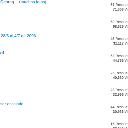
, Qooroq… (muchas fotos)
57
Respue
71,608
Vi
50
Respue
68,626
Vi
28/6 al 4/7 de 2006
46
Respue
31,117
Vi
 4.
53
Respue
44,766
Vi
26
Respue
40,630
Vi
28
Respue
32,966
Vi
ser escalado.
44
Respue
30,936
Vi
16
Respue