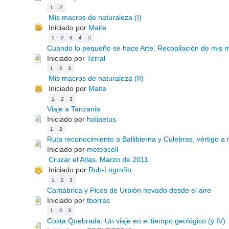
1
2
Mis macros de naturaleza (I)
Iniciado por
Maite
1
2
3
4
5
Cuando lo pequeño se hace Arte. Recopilación de mis 
Iniciado por
Terral
1
2
3
Mis macros de naturaleza (II)
Iniciado por
Maite
1
2
3
Viaje a Tanzania
Iniciado por
haliaetus
1
2
Ruta reconocimiento a Ballibierna y Culebras, vértigo a
Iniciado por
meteocoll
Cruzar el Atlas. Marzo de 2011.
Iniciado por
Rub-Logroño
1
2
3
Cantábrica y Picos de Urbión nevado desde el aire
Iniciado por
tborras
1
2
3
Costa Quebrada: Un viaje en el tiempo geológico (y IV)