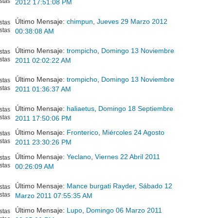
stas
2012 17:51:08 PM
Último Mensaje:
chimpun
,
Jueves 29 Marzo 2012
stas
stas
00:38:08 AM
Último Mensaje:
trompicho
,
Domingo 13 Noviembre
stas
stas
2011 02:02:22 AM
Último Mensaje:
trompicho
,
Domingo 13 Noviembre
stas
stas
2011 01:36:37 AM
Último Mensaje:
haliaetus
,
Domingo 18 Septiembre
stas
stas
2011 17:50:06 PM
Último Mensaje:
Fronterico
,
Miércoles 24 Agosto
stas
stas
2011 23:30:26 PM
Último Mensaje:
Yeclano
,
Viernes 22 Abril 2011
stas
stas
00:26:09 AM
Último Mensaje:
Mance burgati Rayder
,
Sábado 12
stas
stas
Marzo 2011 07:55:35 AM
Último Mensaje:
Lupo
,
Domingo 06 Marzo 2011
stas