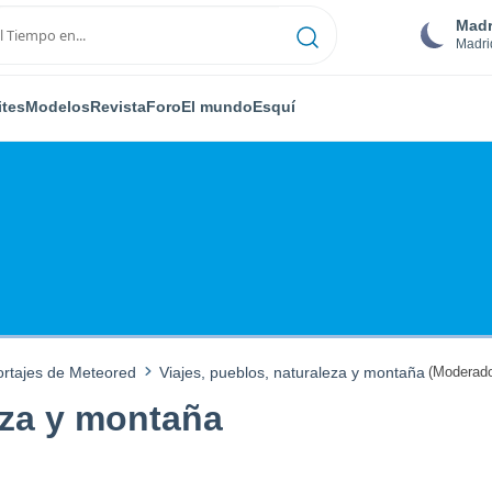
Madr
Madri
ites
Modelos
Revista
Foro
El mundo
Esquí
ortajes de Meteored
Viajes, pueblos, naturaleza y montaña
(Moderado
eza y montaña