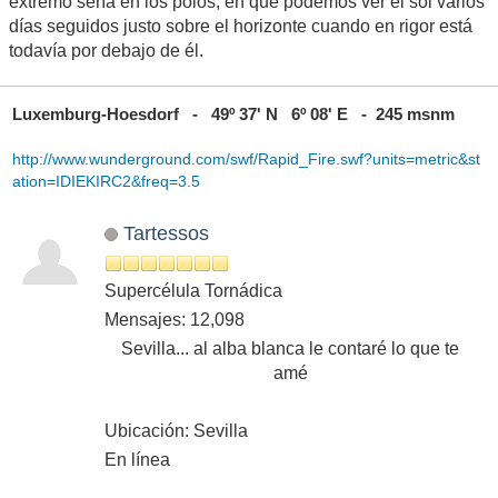
extremo sería en los polos, en que podemos ver el sol varios
días seguidos justo sobre el horizonte cuando en rigor está
todavía por debajo de él.
Luxemburg-Hoesdorf - 49º 37' N 6º 08' E - 245 msnm
http://www.wunderground.com/swf/Rapid_Fire.swf?units=metric&st
ation=IDIEKIRC2&freq=3.5
Tartessos
Supercélula Tornádica
Mensajes: 12,098
Sevilla... al alba blanca le contaré lo que te
amé
Ubicación: Sevilla
En línea