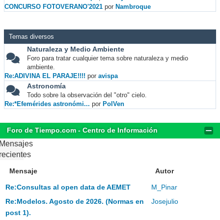
CONCURSO FOTOVERANO'2021
por
Nambroque
Temas diversos
Naturaleza y Medio Ambiente
Foro para tratar cualquier tema sobre naturaleza y medio
ambiente.
Re:ADIVINA EL PARAJE!!!!
por
avispa
Astronomía
Todo sobre la observación del "otro" cielo.
Re:*Efemérides astronómi...
por
PolVen
Foro de Tiempo.com - Centro de Información
Mensajes
recientes
Mensaje
Autor
Re:Consultas al open data de AEMET
M_Pinar
Re:Modelos. Agosto de 2026. (Normas en
Josejulio
post 1).