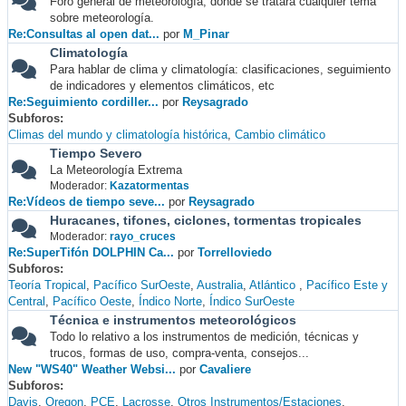
Foro general de meteorología, donde se tratará cualquier tema
sobre meteorología.
Re:Consultas al open dat...
por
M_Pinar
Climatología
Para hablar de clima y climatología: clasificaciones, seguimiento
de indicadores y elementos climáticos, etc
Re:Seguimiento cordiller...
por
Reysagrado
Subforos
Climas del mundo y climatología histórica
Cambio climático
Tiempo Severo
La Meteorología Extrema
Moderador:
Kazatormentas
Re:Vídeos de tiempo seve...
por
Reysagrado
Huracanes, tifones, ciclones, tormentas tropicales
Moderador:
rayo_cruces
Re:SuperTifón DOLPHIN Ca...
por
Torrelloviedo
Subforos
Teoría Tropical
Pacífico SurOeste
Australia
Atlántico
Pacífico Este y
Central
Pacífico Oeste
Índico Norte
Índico SurOeste
Técnica e instrumentos meteorológicos
Todo lo relativo a los instrumentos de medición, técnicas y
trucos, formas de uso, compra-venta, consejos...
New "WS40" Weather Websi...
por
Cavaliere
Subforos
Davis
Oregon
PCE
Lacrosse
Otros Instrumentos/Estaciones