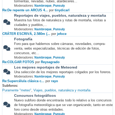
tormentas, nevadas, nubes, atardeceres...
Moderadores:
Nambroque
,
Punsuly
Re:De repente un ARCUS 4...
por
tinydicarl
Reportajes de viajes, pueblos, naturaleza y montaña
Muestra tus fotos de naturaleza y rutas de montaña, visitas a
ciudades y pueblos,...
Moderadores:
Nambroque
,
Punsuly
CRÁTER ESCRIVÁ, 2.580m (...
por
jefoce
Fotografía
Foro para que hablemos sobre cámaras, novedades, compra-
venta, webs especializadas, técnicas de edición de fotos,
concursos, etc...
Moderadores:
Nambroque
,
Punsuly
Re:COLGAR FOTOS
por
Reysagrado
Los mejores reportajes de Meteored
Una selección de los mejores reportajes colgados por los foreros.
Moderadores:
Nambroque
,
Punsuly
Re:Supercélula clásica c...
por
rayo
Subforos
Puramente "meteo"
Viajes, pueblos, naturaleza y montaña
Concursos fotográficos
Nuevo subforo donde encontrarás todo lo relativo a los concursos
de fotografía meteorológica que se van organizando, tanto en este
foro como desde otras entidades.
Moderadores:
Nambroque
,
Punsuly