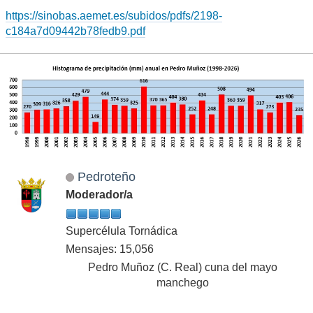
https://sinobas.aemet.es/subidos/pdfs/2198-
c184a7d09442b78fedb9.pdf
Pedroteño
Moderador/a
Supercélula Tornádica
Mensajes: 15,056
Pedro Muñoz (C. Real) cuna del mayo
manchego