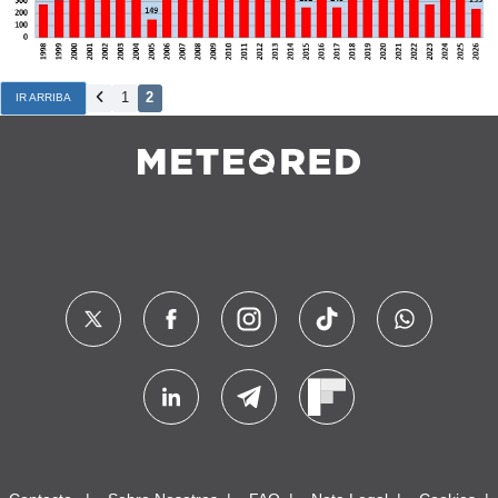
1
2
IR ARRIBA