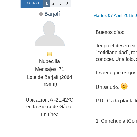
1
2
3
IR ABAJO
Barjalí
Martes 07 Abril 2015 
Buenos días:
Tengo el deseo exp
"cotidianeidad", r
conocer. Una foto, 
Nubecilla
Mensajes: 71
Espero que os gust
Lote de Barjalí (2064
msnm)
Un saludo.
Ubicación: A -21,42ºC
P.D.: Cada planta 
en la Sierra de Gádor
--------------------------
En línea
1. Correhuela (Con