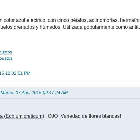
un color azul eléctrico, con cinco pétalos, actinomorfas, herma
elos drenados y húmedos. Utilizada popularmente como antitusi
bustos
rbustos
15 12:02:51 PM
n Martes 07 Abril 2015 09:47:24 AM
ra (Echium creticum)
OJO ¡Variedad de flores blancas!