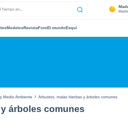
Madr
Madri
ites
Modelos
Revista
Foro
El mundo
Esquí
 y Medio Ambiente
Arbustos, malas hierbas y árboles comunes
 y árboles comunes