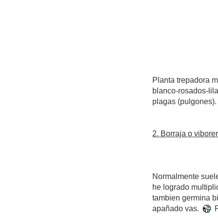
Planta trepadora m
blanco-rosados-lil
plagas (pulgones). 
2. Borraja o vibore
Normalmente suelen
he logrado multipli
tambien germina bi
apañado vas.
Fl