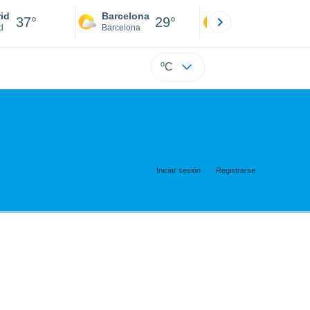
id
Barcelona
Sevilla
37°
29°
39°
d
Barcelona
Sevilla
ºC
Iniciar sesión
Registrarse