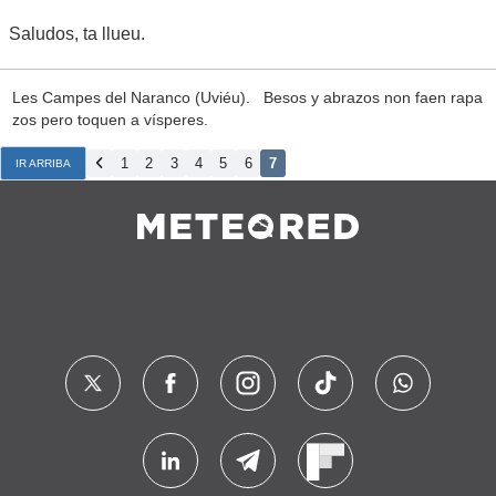
Saludos, ta llueu.
Les Campes del Naranco (Uviéu). Besos y abrazos non faen rapa
zos pero toquen a vísperes.
1
2
3
4
5
6
7
IR ARRIBA