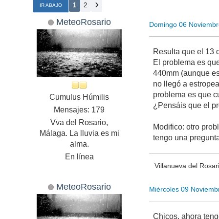
1
2
IR ABAJO
MeteoRosario
Domingo 06 Noviembr
Resulta que el 13 
El problema es que
440mm (aunque eso 
no llegó a estropea
problema es que cu
Cumulus Húmilis
¿Pensáis que el pr
Mensajes: 179
Vva del Rosario,
Modifico: otro pro
Málaga. La lluvia es mi
tengo una pregunt
alma.
En línea
Villanueva del Rosar
MeteoRosario
Miércoles 09 Noviemb
Chicos, ahora tengo