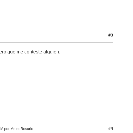
#3
pero que me conteste alguien.
#4
PM por MeteoRosario