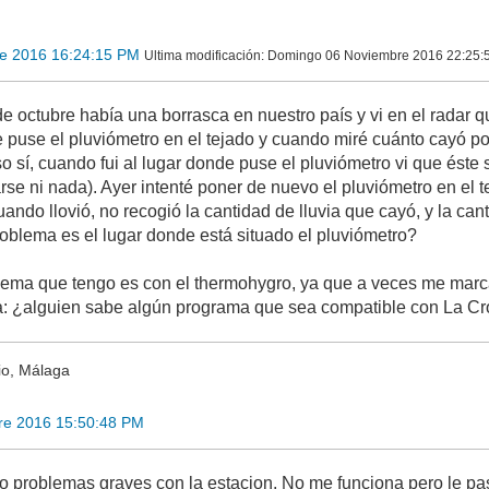
e 2016 16:24:15 PM
Ultima modificación
: Domingo 06 Noviembre 2016 22:25:
de octubre había una borrasca en nuestro país y vi en el radar q
 puse el pluviómetro en el tejado y cuando miré cuánto cayó 
sí, cuando fui al lugar donde puse el pluviómetro vi que éste se
rse ni nada). Ayer intenté poner de nuevo el pluviómetro en el 
ando llovió, no recogió la cantidad de lluvia que cayó, y la c
oblema es el lugar donde está situado el pluviómetro?
blema que tengo es con el thermohygro, ya que a veces me marc
a: ¿alguien sabe algún programa que sea compatible con La 
io, Málaga
re 2016 15:50:48 PM
 problemas graves con la estacion. No me funciona pero le pasa 