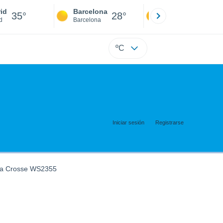
id
Barcelona
Sevilla
35°
28°
36°
d
Barcelona
Sevilla
ºC
Iniciar sesión
Registrarse
La Crosse WS2355