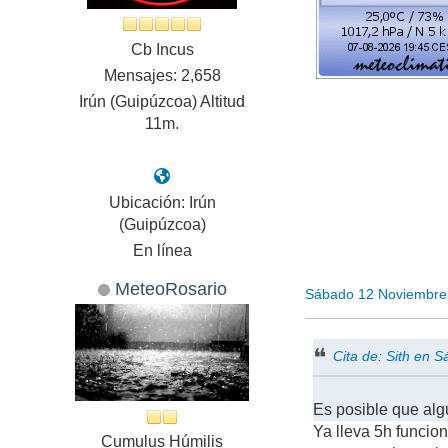
Cb Incus
Mensajes: 2,658
Irún (Guipúzcoa) Altitud
11m.
Ubicación: Irún
(Guipúzcoa)
En línea
MeteoRosario
Sábado 12 Noviembre
Cita de: Sith en
Es posible que alg
Ya lleva 5h funcion
Cumulus Húmilis