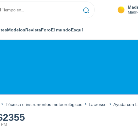
Madr
Madri
ites
Modelos
Revista
Foro
El mundo
Esquí
Técnica e instrumentos meteorológicos
Lacrosse
Ayuda con 
S2355
5 PM