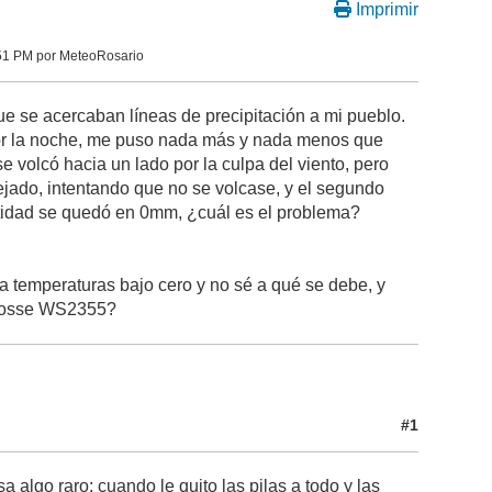
Imprimir
51 PM por MeteoRosario
ue se acercaban líneas de precipitación a mi pueblo.
por la noche, me puso nada más y nada menos que
 volcó hacia un lado por la culpa del viento, pero
tejado, intentando que no se volcase, y el segundo
antidad se quedó en 0mm, ¿cuál es el problema?
a temperaturas bajo cero y no sé a qué se debe, y
Crosse WS2355?
#1
algo raro: cuando le quito las pilas a todo y las