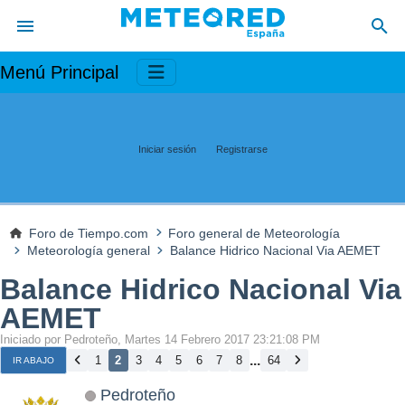
Menú Principal
Iniciar sesión
Registrarse
Foro de Tiempo.com
Foro general de Meteorología
Meteorología general
Balance Hidrico Nacional Via AEMET
Balance Hidrico Nacional Via
AEMET
Iniciado por Pedroteño, Martes 14 Febrero 2017 23:21:08 PM
...
1
2
3
4
5
6
7
8
64
IR ABAJO
Pedroteño