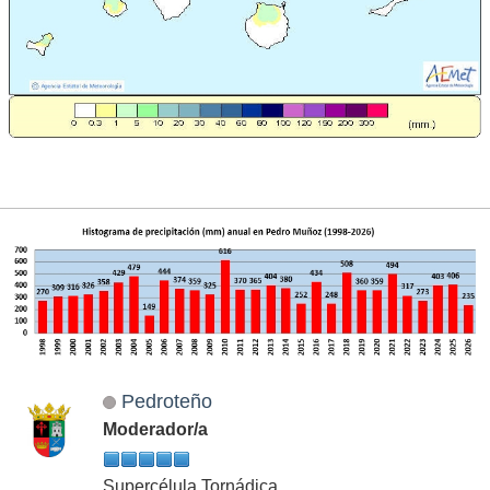
Pedroteño
Moderador/a
Supercélula Tornádica