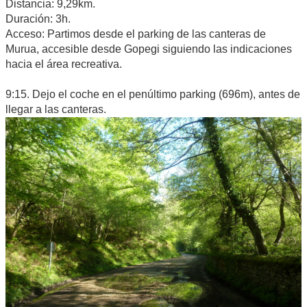
Distancia: 9,29km.
Duración: 3h.
Acceso: Partimos desde el parking de las canteras de
Murua, accesible desde Gopegi siguiendo las indicaciones
hacia el área recreativa.
9:15. Dejo el coche en el penúltimo parking (696m), antes de
llegar a las canteras.