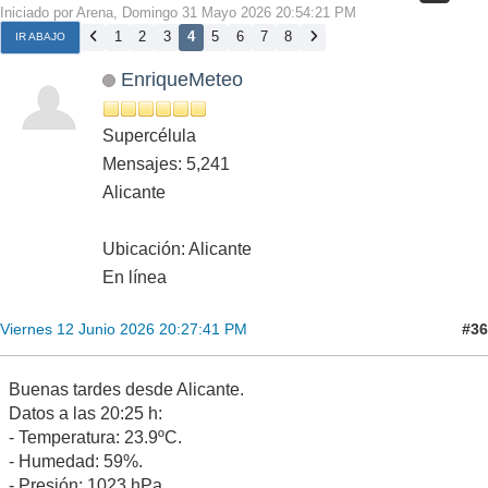
Iniciado por Arena, Domingo 31 Mayo 2026 20:54:21 PM
1
2
3
4
5
6
7
8
IR ABAJO
EnriqueMeteo
Supercélula
Mensajes: 5,241
Alicante
Ubicación: Alicante
En línea
#36
Viernes 12 Junio 2026 20:27:41 PM
Buenas tardes desde Alicante.
Datos a las 20:25 h:
- Temperatura: 23.9ºC.
- Humedad: 59%.
- Presión: 1023 hPa.