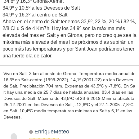
34,6º y 16,3º Girona-Aemet
34,9º y 10,5º a les Deveses de Salt
34,9º y 16,3º al centro de Salt.
Ahora en el centro de Salt tenemos 33,9º, 22 %, 20 % i 82 %,
2/8 Ci u S de 4 Km7h. Hoy los 34,9º son la máxima més
elevada del mes en Salt y en Girona, pero no creo que sea la
máxima más elevada del mes llos próximos días subirán un
poco más las temperaturas y por Sant Joan podríamos tener
una fuerte ola de calor.
Vivo en Salt. 3 km al oeste de Girona. Temperatura media anual de
16,3º en Salt-centro (1999-2022), 14,1º (2001-22) en las Deveses
de Salt. Precipitación 704 mm. Extremas de 43,5ºC y -7,8ºC. En Sa
lt hay una media de 25,7 días de helada anuales, 83.4 días en las
Deveses de Salt. Máxima de 43,5ºC el 28-6-2019.Mínima absoluta
25-12-2001 en las Deveses de Salt, -12,8ºC y el 27-1-2005 -7,8ºC
en Salt. 10,4ºC media temperaturas mínimas en Salt y 6,1º en las
Deveses.
EnriqueMeteo