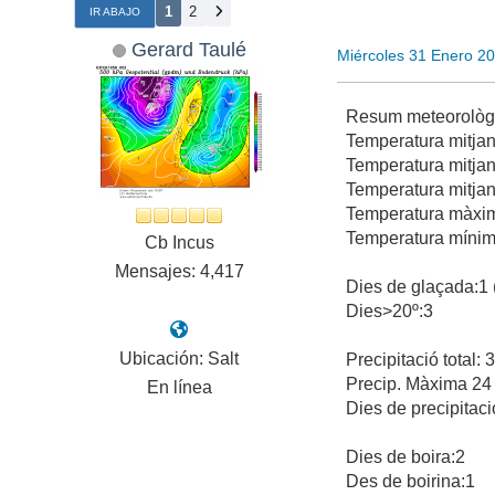
1
2
IR ABAJO
Gerard Taulé
Miércoles 31 Enero 2
Resum meteorològi
Temperatura mitjana
Temperatura mitjan
Temperatura mitjan
Temperatura màxima
Temperatura mínima
Cb Incus
Mensajes: 4,417
Dies de glaçada:1 (
Dies>20º:3
Ubicación: Salt
Precipitació total:
Precip. Màxima 24 
En línea
Dies de precipitaci
Dies de boira:2
Des de boirina:1