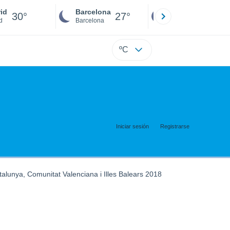
id
Barcelona
Sevilla
30°
27°
27°
d
Barcelona
Sevilla
ºC
Iniciar sesión
Registrarse
talunya, Comunitat Valenciana i Illes Balears 2018