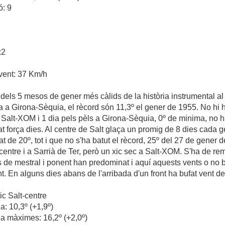
ó: 9
:2
vent: 37 Km/h
 dels 5 mesos de gener més càlids de la història instrumental a
a a Girona-Sèquia, el rècord són 11,3º el gener de 1955. No hi h
a Salt-XOM i 1 dia pels pèls a Girona-Sèquia, 0º de minima, no 
at força dies. Al centre de Salt glaça un promig de 8 dies cada 
de 20º, tot i que no s'ha batut el rècord, 25º del 27 de gener d
entre i a Sarrià de Ter, però un xic sec a Salt-XOM. S'ha de re
ns de mestral i ponent han predominat i aquí aquests vents o no 
t. En alguns dies abans de l'arribada d'un front ha bufat vent d
c Salt-centre
: 10,3º (+1,9º)
a màximes: 16,2º (+2,0º)