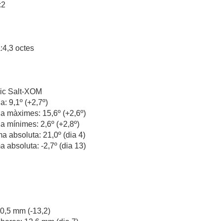
:2
:4,3 octes
ic Salt-XOM
: 9,1º (+2,7º)
a màximes: 15,6º (+2,6º)
a mínimes: 2,6º (+2,8º)
 absoluta: 21,0º (dia 4)
 absoluta: -2,7º (dia 13)
 30,5 mm (-13,2)