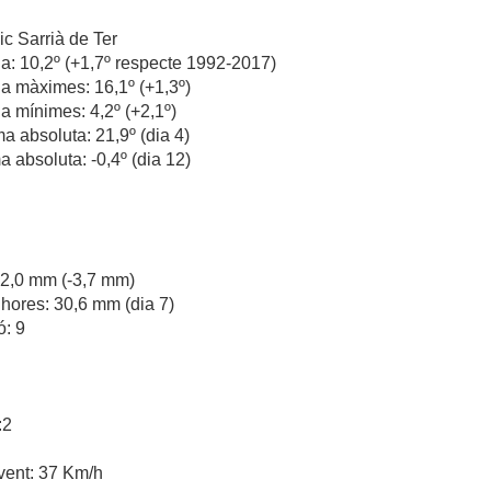
c Sarrià de Ter
a: 10,2º (+1,7º respecte 1992-2017)
a màximes: 16,1º (+1,3º)
a mínimes: 4,2º (+2,1º)
 absoluta: 21,9º (dia 4)
 absoluta: -0,4º (dia 12)
 42,0 mm (-3,7 mm)
hores: 30,6 mm (dia 7)
ó: 9
:2
vent: 37 Km/h