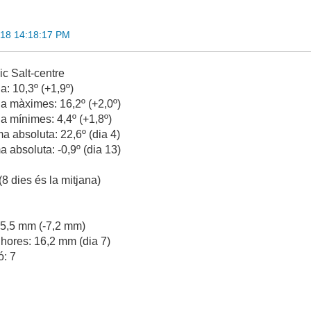
018 14:18:17 PM
c Salt-centre
: 10,3º (+1,9º)
a màximes: 16,2º (+2,0º)
a mínimes: 4,4º (+1,8º)
 absoluta: 22,6º (dia 4)
 absoluta: -0,9º (dia 13)
8 dies és la mitjana)
 35,5 mm (-7,2 mm)
hores: 16,2 mm (dia 7)
ó: 7