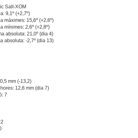
ic Salt-XOM
: 9,1º (+2,7º)
a màximes: 15,6º (+2,6º)
a mínimes: 2,6º (+2,8º)
 absoluta: 21,0º (dia 4)
 absoluta: -2,7º (dia 13)
 30,5 mm (-13,2)
hores: 12,6 mm (dia 7)
ó: 7
:2
0