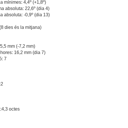
a mínimes: 4,4º (+1,8º)
 absoluta: 22,6º (dia 4)
 absoluta: -0,9º (dia 13)
8 dies és la mitjana)
 35,5 mm (-7,2 mm)
hores: 16,2 mm (dia 7)
ó: 7
:2
:4,3 octes