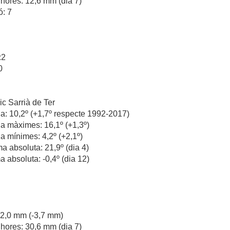
hores: 12,6 mm (dia 7)
ó: 7
:2
0
c Sarrià de Ter
a: 10,2º (+1,7º respecte 1992-2017)
a màximes: 16,1º (+1,3º)
a mínimes: 4,2º (+2,1º)
 absoluta: 21,9º (dia 4)
 absoluta: -0,4º (dia 12)
 42,0 mm (-3,7 mm)
hores: 30,6 mm (dia 7)