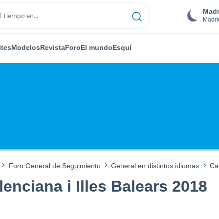
Madr
Madri
ites
Modelos
Revista
Foro
El mundo
Esquí
Foro General de Seguimiento
General en distintos idiomas
Ca
enciana i Illes Balears 2018