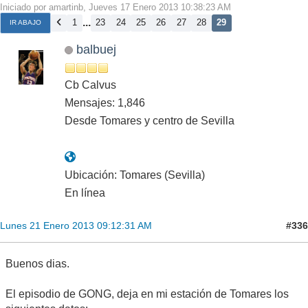
Iniciado por amartinb, Jueves 17 Enero 2013 10:38:23 AM
...
1
23
24
25
26
27
28
29
IR ABAJO
balbuej
Cb Calvus
Mensajes: 1,846
Desde Tomares y centro de Sevilla
Ubicación: Tomares (Sevilla)
En línea
#336
Lunes 21 Enero 2013 09:12:31 AM
Buenos dias.
El episodio de GONG, deja en mi estación de Tomares los