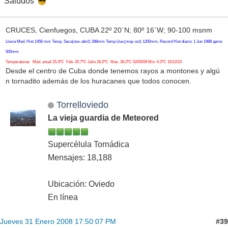
Saludos
CRUCES, Cienfuegos, CUBA 22º 20`N; 80º 16`W; 90-100 msnm
Lluvia Med. Hist 1456 mm Temp. Seca(nov-abril) 288mm Temp Lluv.(may-oct) 1200mm, Record Hist diario: 1 Jun 1988 aprox
500mm
Temperaturas Med. anual 25.3ºC Feb. 20.7ºC Julio 28.2ºC Max. 36.2ºC 02/05/09 Min. 6.2ºC 15/12/10
Desde el centro de Cuba donde tenemos rayos a montones y algú
n tornadito además de los huracanes que todos conocen.
Torrelloviedo
La vieja guardia de Meteored
Supercélula Tornádica
Mensajes: 18,188
Ubicación: Oviedo
En línea
#39
Jueves 31 Enero 2008 17:50:07 PM