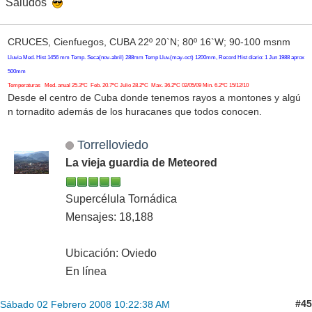
Saludos
CRUCES, Cienfuegos, CUBA 22º 20`N; 80º 16`W; 90-100 msnm
Lluvia Med. Hist 1456 mm Temp. Seca(nov-abril) 288mm Temp Lluv.(may-oct) 1200mm, Record Hist diario: 1 Jun 1988 aprox
500mm
Temperaturas Med. anual 25.3ºC Feb. 20.7ºC Julio 28.2ºC Max. 36.2ºC 02/05/09 Min. 6.2ºC 15/12/10
Desde el centro de Cuba donde tenemos rayos a montones y algú
n tornadito además de los huracanes que todos conocen.
Torrelloviedo
La vieja guardia de Meteored
Supercélula Tornádica
Mensajes: 18,188
Ubicación: Oviedo
En línea
#45
Sábado 02 Febrero 2008 10:22:38 AM