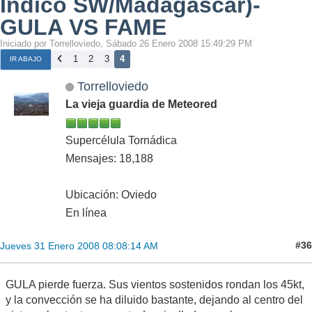
Índico SW/Madagascar)-
GULA VS FAME
Iniciado por Torrelloviedo, Sábado 26 Enero 2008 15:49:29 PM
1
2
3
4
IR ABAJO
Torrelloviedo
La vieja guardia de Meteored
Supercélula Tornádica
Mensajes: 18,188
Ubicación: Oviedo
En línea
#36
Jueves 31 Enero 2008 08:08:14 AM
GULA pierde fuerza. Sus vientos sostenidos rondan los 45kt,
y la convección se ha diluido bastante, dejando al centro del