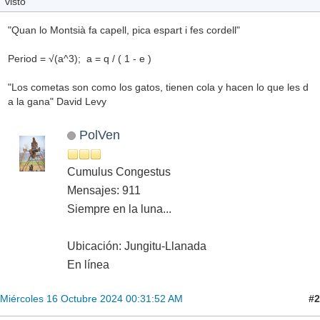
visto
"Quan lo Montsià fa capell, pica espart i fes cordell"
Period = √(a^3); a = q / ( 1 - e )
"Los cometas son como los gatos, tienen cola y hacen lo que les d
a la gana" David Levy
PolVen
Cumulus Congestus
Mensajes: 911
Siempre en la luna...
Ubicación: Jungitu-Llanada
En línea
#2
Miércoles 16 Octubre 2024 00:31:52 AM