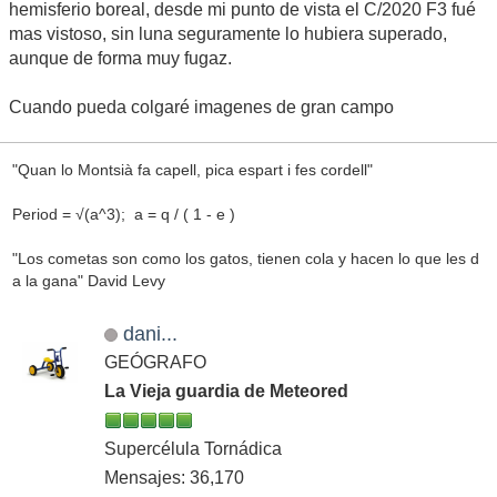
hemisferio boreal, desde mi punto de vista el C/2020 F3 fué
mas vistoso, sin luna seguramente lo hubiera superado,
aunque de forma muy fugaz.
Cuando pueda colgaré imagenes de gran campo
"Quan lo Montsià fa capell, pica espart i fes cordell"
Period = √(a^3); a = q / ( 1 - e )
"Los cometas son como los gatos, tienen cola y hacen lo que les d
a la gana" David Levy
dani...
GEÓGRAFO
La Vieja guardia de Meteored
Supercélula Tornádica
Mensajes: 36,170