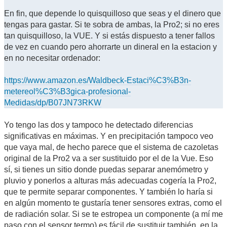
En fin, que depende lo quisquilloso que seas y el dinero que
tengas para gastar. Si te sobra de ambas, la Pro2; si no eres
tan quisquilloso, la VUE. Y si estás dispuesto a tener fallos
de vez en cuando pero ahorrarte un dineral en la estacion y
en no necesitar ordenador:
https://www.amazon.es/Waldbeck-Estaci%C3%B3n-
metereol%C3%B3gica-profesional-
Medidas/dp/B07JN73RKW
Yo tengo las dos y tampoco he detectado diferencias
significativas en máximas. Y en precipitación tampoco veo
que vaya mal, de hecho parece que el sistema de cazoletas
original de la Pro2 va a ser sustituido por el de la Vue. Eso
sí, si tienes un sitio donde puedas separar anemómetro y
pluvio y ponerlos a alturas más adecuadas cogería la Pro2,
que te permite separar componentes. Y también lo haría si
en algún momento te gustaría tener sensores extras, como el
de radiación solar. Si se te estropea un componente (a mí me
paso con el sensor termo) es fácil de sustituir también, en la