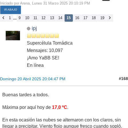
Iniciado por Arena, Lunes 31 Marzo 2025 20:10:19 PM
IR ABAJO
...
1
9
10
11
12
13
14
15
16
17
18
19
ipj
Supercélula Tornádica
Mensajes: 10,097
¡Amo YaBB SE!
En línea
#168
Domingo 20 Abril 2025 20:04:47 PM
Buenas tardes a todos.
Máxima por aquí hoy de
17,0 ºC
.
En esta ocasión las nubes se alternaron con los claros, sin
llegar a precipitar. Viento flojo aunque fresco cuando sopló.