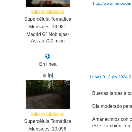
http://www.meteocl
Supercélula Tornádica
Mensajes: 14,981
Madrid Gª Noblejas-
Ascao 720 msm
En línea
ipj
Lunes 01 Julio 2024 
Buenas tardes a to
Día moderado para 
Amanecimos con cie
Supercélula Tornádica
este. También con 
Mensajes: 10,096