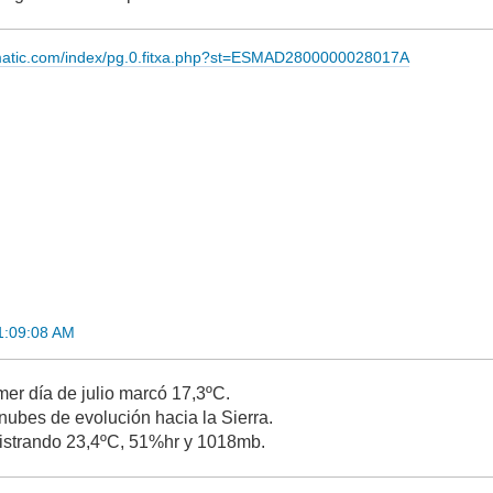
imatic.com/index/pg.0.fitxa.php?st=ESMAD2800000028017A
11:09:08 AM
mer día de julio marcó 17,3ºC.
nubes de evolución hacia la Sierra.
gistrando 23,4ºC, 51%hr y 1018mb.