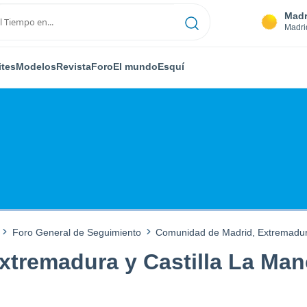
Madr
Madri
ites
Modelos
Revista
Foro
El mundo
Esquí
Foro General de Seguimiento
Comunidad de Madrid, Extremadura
tremadura y Castilla La Manc