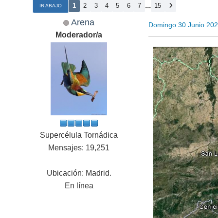
...
1
2
3
4
5
6
7
15
IR ABAJO
Arena
Domingo 30 Junio 20
Moderador/a
Supercélula Tornádica
Mensajes: 19,251
Ubicación: Madrid.
En línea