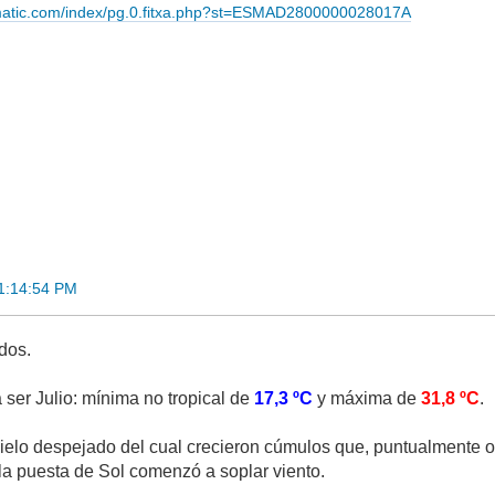
imatic.com/index/pg.0.fitxa.php?st=ESMAD2800000028017A
21:14:54 PM
dos.
ser Julio: mínima no tropical de
17,3 ºC
y máxima de
31,8 ºC
.
lo despejado del cual crecieron cúmulos que, puntualmente ocu
la puesta de Sol comenzó a soplar viento.