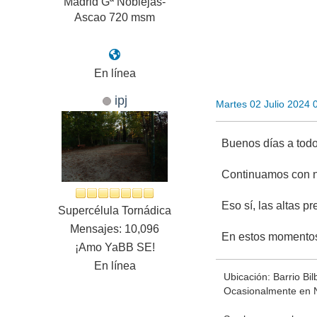
Madrid Gª Noblejas-
Ascao 720 msm
En línea
ipj
Martes 02 Julio 2024 
Buenos días a todo
Continuamos con n
Eso sí, las altas 
Supercélula Tornádica
Mensajes: 10,096
En estos momentos
¡Amo YaBB SE!
En línea
Ubicación: Barrio Bi
Ocasionalmente en 