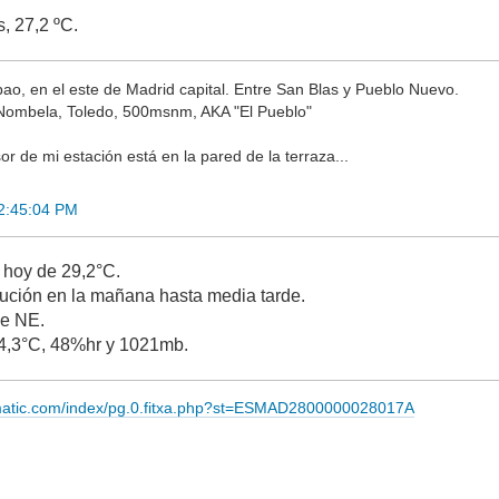
, 27,2 ºC.
lbao, en el este de Madrid capital. Entre San Blas y Pueblo Nuevo.
Nombela, Toledo, 500msnm, AKA "El Pueblo"
r de mi estación está en la pared de la terraza...
22:45:04 PM
hoy de 29,2°C.
ución en la mañana hasta media tarde.
de NE.
4,3°C, 48%hr y 1021mb.
imatic.com/index/pg.0.fitxa.php?st=ESMAD2800000028017A