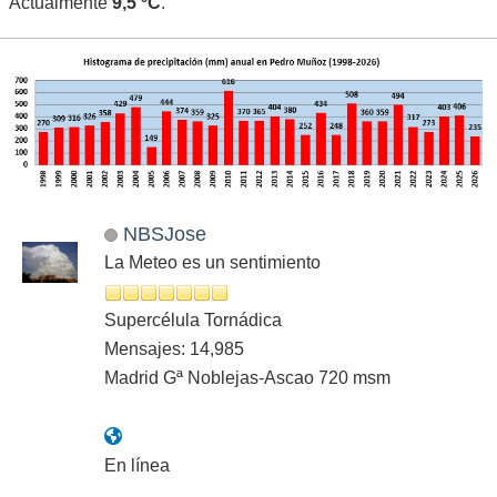
Actualmente
9,5 ºC
.
NBSJose
La Meteo es un sentimiento
Supercélula Tornádica
Mensajes: 14,985
Madrid Gª Noblejas-Ascao 720 msm
En línea