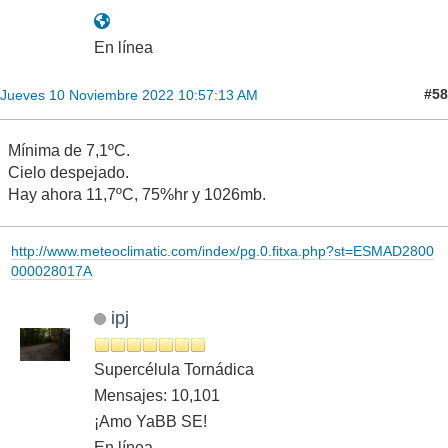
En línea
#58
Jueves 10 Noviembre 2022 10:57:13 AM
Mínima de 7,1ºC.
Cielo despejado.
Hay ahora 11,7ºC, 75%hr y 1026mb.
http://www.meteoclimatic.com/index/pg.0.fitxa.php?st=ESMAD2800
000028017A
ipj
Supercélula Tornádica
Mensajes: 10,101
¡Amo YaBB SE!
En línea