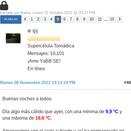
Iniciado por Arena, Lunes 31 Octubre 2022 16:33:27 PM
...
1
2
3
4
5
6
7
8
9
10
11
15
IR ABAJO
ipj
Supercélula Tornádica
Mensajes: 10,101
¡Amo YaBB SE!
En línea
#48
Martes 08 Noviembre 2022 19:13:24 PM
Buenas noches a todos.
Día algo más cálido que ayer, con una mínima de
9,9 ºC
y
una máxima de
16,6 ºC
.
Amanecimos con el cielo cubierto y así ha permanecido en