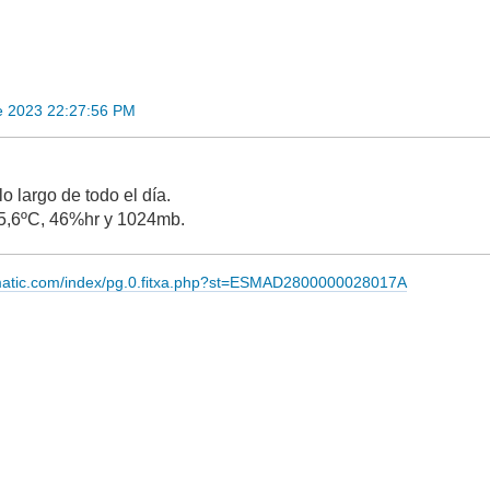
e 2023 22:27:56 PM
.
o largo de todo el día.
5,6ºC, 46%hr y 1024mb.
imatic.com/index/pg.0.fitxa.php?st=ESMAD2800000028017A