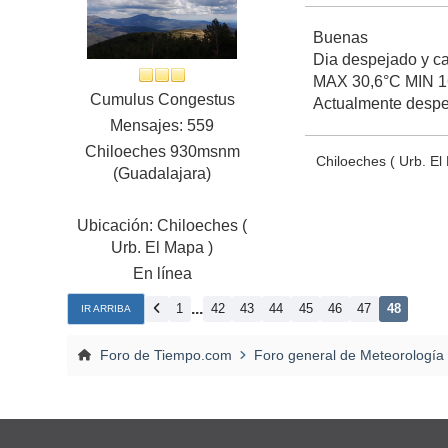
Buenas
Dia despejado y ca
MAX 30,6°C MIN 1
Cumulus Congestus
Actualmente desp
Mensajes: 559
Chiloeches 930msnm
Chiloeches ( Urb. E
(Guadalajara)
Ubicación: Chiloeches (
Urb. El Mapa )
En línea
...
1
42
43
44
45
46
47
48
IR ARRIBA
Foro de Tiempo.com
Foro general de Meteorología