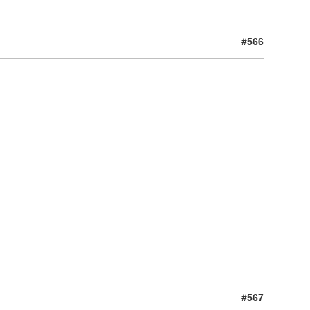
#566
#567