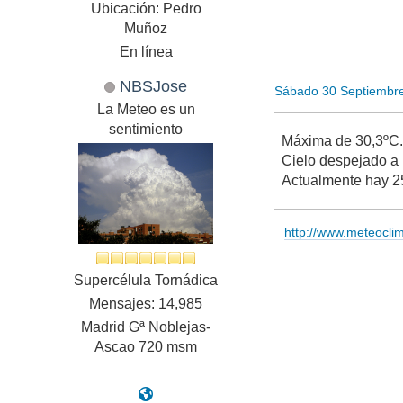
Ubicación: Pedro
Muñoz
En línea
NBSJose
Sábado 30 Septiembr
La Meteo es un
sentimiento
Máxima de 30,3ºC
Cielo despejado a l
Actualmente hay 2
http://www.meteocl
Supercélula Tornádica
Mensajes: 14,985
Madrid Gª Noblejas-
Ascao 720 msm