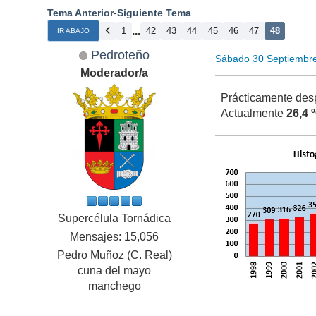
Tema Anterior
-
Siguiente Tema
...
1
42
43
44
45
46
47
48
IR ABAJO
Pedroteño
Sábado 30 Septiembr
Moderador/a
Prácticamente des
Actualmente
26,4 
Supercélula Tornádica
Mensajes: 15,056
Pedro Muñoz (C. Real)
cuna del mayo
manchego