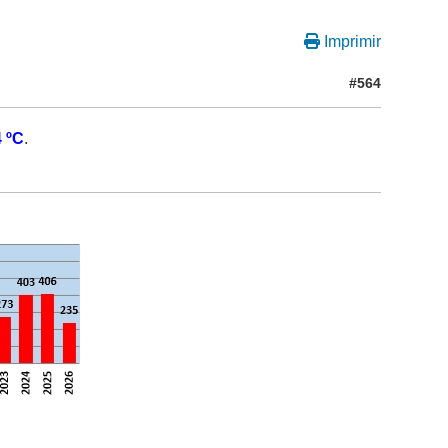
Imprimir
#564
4 ºC
.