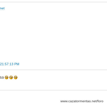
net
 21:57:13 PM
osa
www.cazatormentas.net/foro