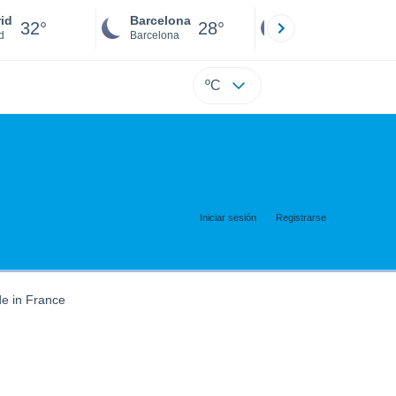
id
Barcelona
Sevilla
32°
28°
32°
d
Barcelona
Sevilla
ºC
Iniciar sesión
Registrarse
e in France