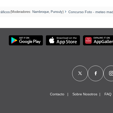
áficos
(Moderadores:
Nambroque
,
Punsuly
)
Concurso Foto - meteo mad
Contacto
Sobre Nosotros
FAQ