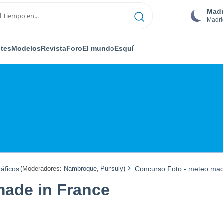
Madr
Madri
ites
Modelos
Revista
Foro
El mundo
Esquí
áficos
(Moderadores:
Nambroque
,
Punsuly
)
Concurso Foto - meteo mad
made in France