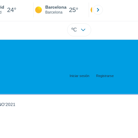
id
Barcelona
Sevilla
24°
25°
24°
d
Barcelona
Sevilla
ºC
Iniciar sesión
Registrarse
O'2021