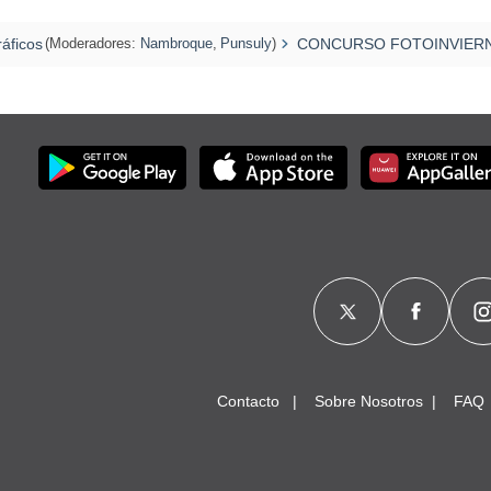
áficos
(Moderadores:
Nambroque
,
Punsuly
)
CONCURSO FOTOINVIERN
Contacto
Sobre Nosotros
FAQ