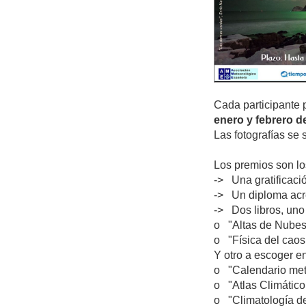
Cada participante 
enero y febrero d
Las fotografías se 
Los premios son lo
-> Una gratificaci
-> Un diploma acre
-> Dos libros, uno 
o "Altas de Nubes 
o "Física del caos
Y otro a escoger en
o "Calendario me
o "Atlas Climátic
o "Climatología de