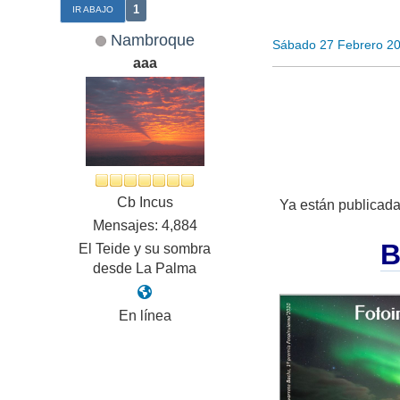
1
IR ABAJO
Nambroque
Sábado 27 Febrero 2
aaa
Cb Incus
Ya están publicada
Mensajes: 4,884
B
El Teide y su sombra
desde La Palma
En línea