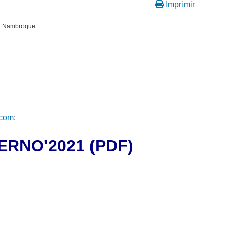
Imprimir
or Nambroque
com
:
RNO'2021 (PDF)