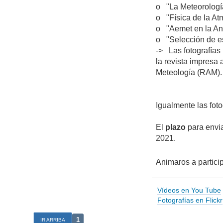
o "La Meteorología
o "Física de la At
o "Aemet en la Ant
o "Selección de esp
-> Las fotografías
la revista impresa 
Meteología (RAM).
Igualmente las fot
El
plazo
para envia
2021.
Animaros a particip
Vídeos en You Tube
Fotografías en Flickr
1
IR ARRIBA