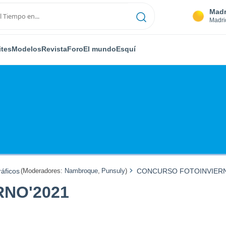
Madr
Madri
ites
Modelos
Revista
Foro
El mundo
Esquí
áficos
(Moderadores:
Nambroque
,
Punsuly
)
CONCURSO FOTOINVIERN
NO'2021