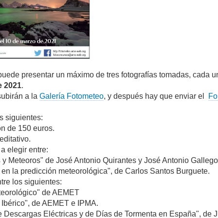
puede presentar un máximo de tres fotografías tomadas, cada u
e 2021
.
subirán a la
Galería Fotometeo
, y después hay que enviar el
Fo
s siguientes:
ón de 150 euros.
ditativo.
a elegir entre:
y Meteoros" de José Antonio Quirantes y José Antonio Gallego
 en la predicción meteorológica", de Carlos Santos Burguete.
tre los siguientes:
teorológico" de AEMET
o Ibérico", de AEMET e IPMA.
 Descargas Eléctricas y de Días de Tormenta en España", de J