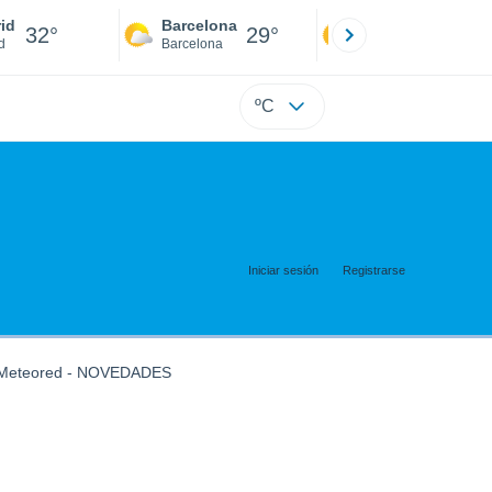
id
Barcelona
Sevilla
32°
29°
34°
d
Barcelona
Sevilla
ºC
Iniciar sesión
Registrarse
Meteored - NOVEDADES