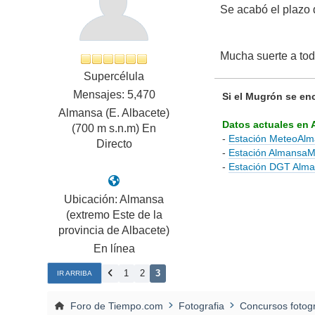
Se acabó el plazo d
Mucha suerte a t
Supercélula
Mensajes: 5,470
Si el Mugrón se en
Almansa (E. Albacete)
Datos actuales en 
(700 m s.n.m) En
-
Estación MeteoAl
Directo
-
Estación Almansa
-
Estación DGT Alm
Ubicación: Almansa
(extremo Este de la
provincia de Albacete)
En línea
1
2
3
IR ARRIBA
Foro de Tiempo.com
Fotografia
Concursos fotogr