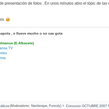
e presentación de fotos . En unos minutos abro el tópic de las 
odos
capota , o llueve mucho o no cae gota
Almansa (E.Albacete)
mansa TV
Meteo
ansa
áficos
(Moderadores:
Nambroque
,
Punsuly
)
Concurso OCTUBRE 2007 