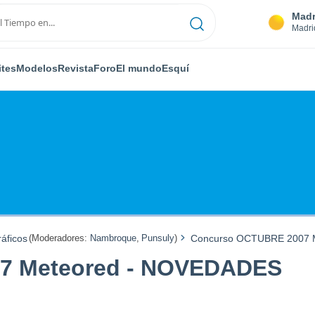
Madr
Madri
ites
Modelos
Revista
Foro
El mundo
Esquí
áficos
(Moderadores:
Nambroque
,
Punsuly
)
Concurso OCTUBRE 2007 
7 Meteored - NOVEDADES