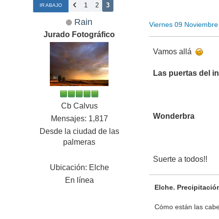
1
2
3
IR ABAJO
Rain
Viernes 09 Noviembre
Jurado Fotográfico
Vamos allá
Las puertas del in
Cb Calvus
Wonderbra
Mensajes: 1,817
Desde la ciudad de las
palmeras
Suerte a todos!!
Ubicación: Elche
En línea
Elche. Precipitaci
Cómo están las cabez