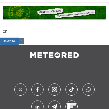
CR
1
IR ARRIBA