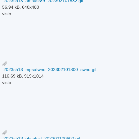
2023sh13_amsusr89_202302101532.gif
56.94 kB, 640x480
visto
2023sh13_mpsatwnd_202302101800_swnd.gif
116.69 kB, 919x1014
visto
2023sh13_ohcnfcst_202302100600.gif