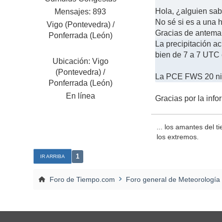
Hola, ¿alguien sab
Mensajes: 893
No sé si es a una h
Vigo (Pontevedra) /
Gracias de antema
Ponferrada (León)
La precipitación a
bien de 7 a 7 UTC 
Ubicación: Vigo
(Pontevedra) /
La PCE FWS 20 ni 
Ponferrada (León)
En línea
Gracias por la info
... los amantes del t
los extremos.
1
IR ARRIBA
Foro de Tiempo.com
Foro general de Meteorología