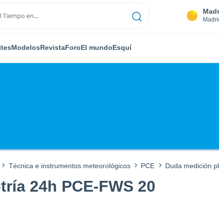
Madr
Madri
ites
Modelos
Revista
Foro
El mundo
Esquí
Técnica e instrumentos meteorológicos
PCE
Duda medición p
tría 24h PCE-FWS 20