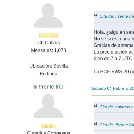
Cita de: Frente f
Hola, ¿alguien sab
No sé si es a una h
Cb Calvus
Gracias de antema
Mensajes: 1,073
La precipitación a
bien de 7 a 7 UTC 
Ubicación: Sevilla
La PCE FWS 20 ni 
En línea
Frente frío
Sábado 04 Febrero 2
Cita de: colareis
Cita de: Frente f
Cumulus Congestus