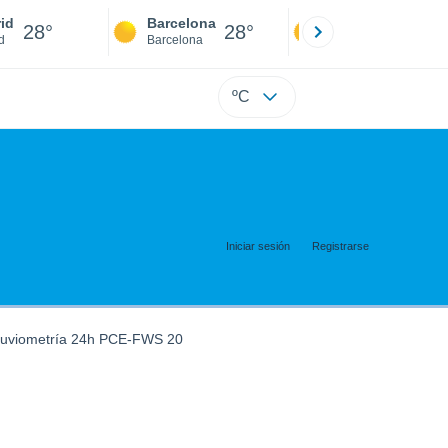
id
Barcelona
Sevilla
28°
28°
28°
d
Barcelona
Sevilla
ºC
Iniciar sesión
Registrarse
luviometría 24h PCE-FWS 20