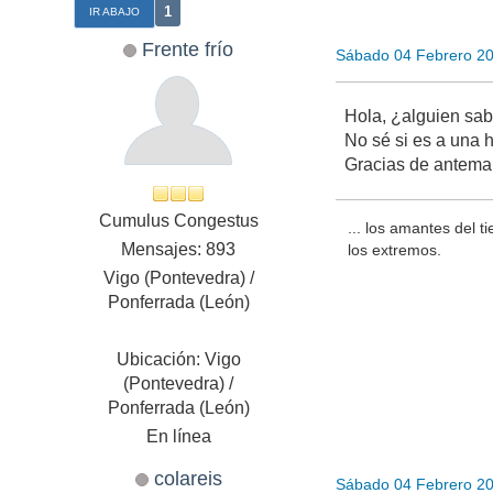
1
IR ABAJO
Frente frío
Sábado 04 Febrero 2
Hola, ¿alguien sab
No sé si es a una h
Gracias de antema
Cumulus Congestus
... los amantes del t
Mensajes: 893
los extremos.
Vigo (Pontevedra) /
Ponferrada (León)
Ubicación: Vigo
(Pontevedra) /
Ponferrada (León)
En línea
colareis
Sábado 04 Febrero 2