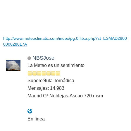
http://www.meteoclimatic.com/index/pg.0.fitxa.php?st=ESMAD2800
000028017A
NBSJose
La Meteo es un sentimiento
Supercélula Tornádica
Mensajes: 14,983
Madrid Gª Noblejas-Ascao 720 msm
En línea