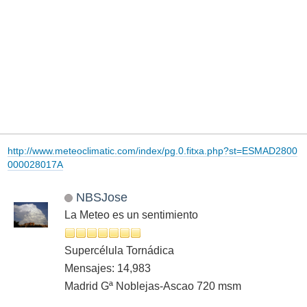
http://www.meteoclimatic.com/index/pg.0.fitxa.php?st=ESMAD2800
000028017A
NBSJose
La Meteo es un sentimiento
Supercélula Tornádica
Mensajes: 14,983
Madrid Gª Noblejas-Ascao 720 msm