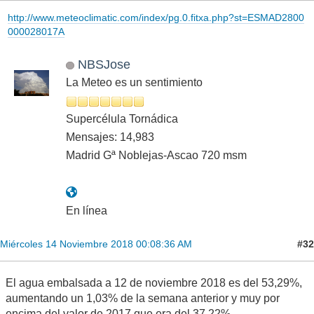
http://www.meteoclimatic.com/index/pg.0.fitxa.php?st=ESMAD2800
000028017A
NBSJose
La Meteo es un sentimiento
Supercélula Tornádica
Mensajes: 14,983
Madrid Gª Noblejas-Ascao 720 msm
En línea
#32
Miércoles 14 Noviembre 2018 00:08:36 AM
El agua embalsada a 12 de noviembre 2018 es del 53,29%,
aumentando un 1,03% de la semana anterior y muy por
encima del valor de 2017 que era del 37,22%.