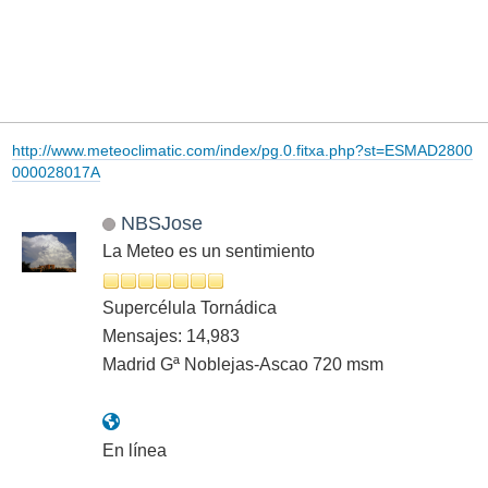
http://www.meteoclimatic.com/index/pg.0.fitxa.php?st=ESMAD2800
000028017A
NBSJose
La Meteo es un sentimiento
Supercélula Tornádica
Mensajes: 14,983
Madrid Gª Noblejas-Ascao 720 msm
En línea