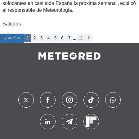
sofocantes en casi toda España la próxima semana", explicó
el responsable de Meteorología.
Saludos
...
1
2
3
4
5
6
7
11
IR ARRIBA