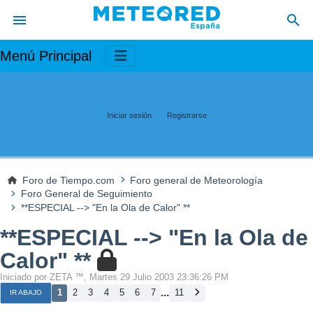
Menú Principal
Iniciar sesión
Registrarse
Foro de Tiempo.com
Foro general de Meteorología
Foro General de Seguimiento
**ESPECIAL --> "En la Ola de Calor" **
**ESPECIAL --> "En la Ola de
Calor" **
Iniciado por ZETA ™, Martes 29 Julio 2003 23:36:26 PM
...
1
2
3
4
5
6
7
11
IR ABAJO