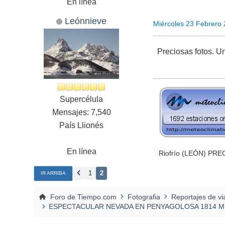
En línea
Leónnieve
Miércoles 23 Febrero
Preciosas fotos. Un
Supercélula
Mensajes: 7,540
País Llionés
En línea
Riofrío (LEÓN) PRE
1
2
IR ARRIBA
Foro de Tiempo.com
Fotografia
Reportajes de vi
ESPECTACULAR NEVADA EN PENYAGOLOSA 1814 MS