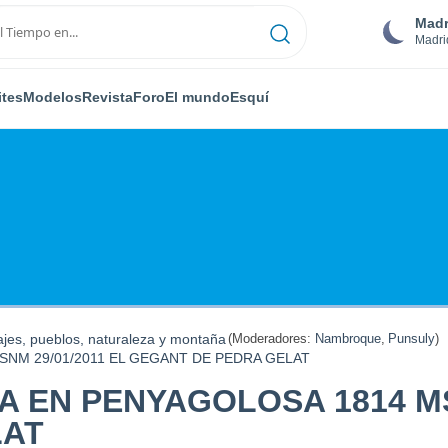
Madr
Madri
ites
Modelos
Revista
Foro
El mundo
Esquí
ajes, pueblos, naturaleza y montaña
(Moderadores:
Nambroque
,
Punsuly
)
NM 29/01/2011 EL GEGANT DE PEDRA GELAT
 EN PENYAGOLOSA 1814 MSN
LAT