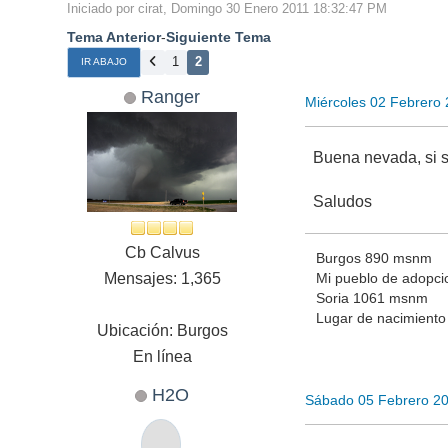
Iniciado por cirat, Domingo 30 Enero 2011 18:32:47 PM
Tema Anterior
-
Siguiente Tema
1
2
IR ABAJO
Ranger
Miércoles 02 Febrero
Buena nevada, si s
Saludos
Cb Calvus
Burgos 890 msnm
Mensajes: 1,365
Mi pueblo de adopci
Soria 1061 msnm
Lugar de nacimiento
Ubicación: Burgos
En línea
H2O
Sábado 05 Febrero 2