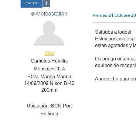
1
IR ABAJO
Meteostation
Viernes 24 Octubre 2
Saludos a todos!
Estoy ansioso espe
estan agotadas y la
Os pongo una imag
Cumulus Húmilis
equipos de recepc
Mensajes: 114
BCN, Manga Marina
Aprovecho para en
14/09/2009 Nikon D-40
200mm
Ubicación: BCN Port
En línea