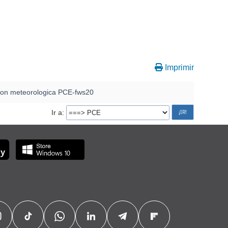
Imprimir
ion meteorologica PCE-fws20
Ir a