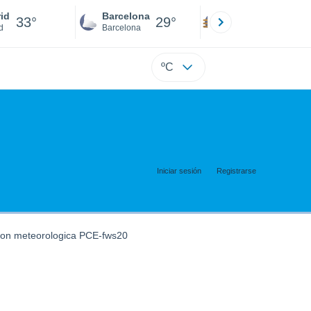
id
Barcelona
Sevilla
33°
29°
32°
d
Barcelona
Sevilla
ºC
Iniciar sesión
Registrarse
ion meteorologica PCE-fws20