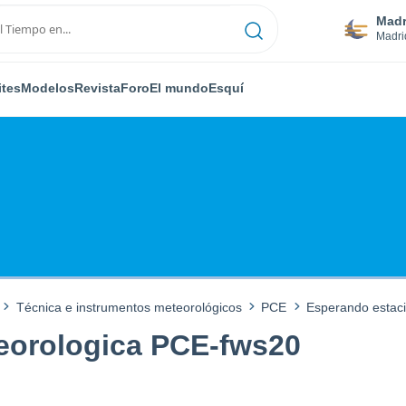
Madr
Madri
ites
Modelos
Revista
Foro
El mundo
Esquí
Técnica e instrumentos meteorológicos
PCE
Esperando estac
eorologica PCE-fws20