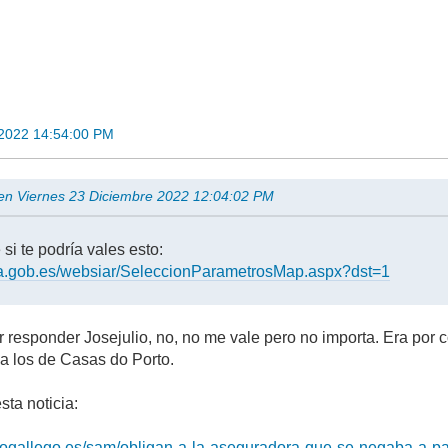
 2022 14:54:00 PM
o en Viernes 23 Diciembre 2022 12:04:02 PM
si te podría vales esto:
apa.gob.es/websiar/SeleccionParametrosMap.aspx?dst=1
 responder Josejulio, no, no me vale pero no importa. Era por c
a los de Casas do Porto.
sta noticia:
reogallego.es/sam/obligan-a-la-aseguradora-que-se-negaba-a-