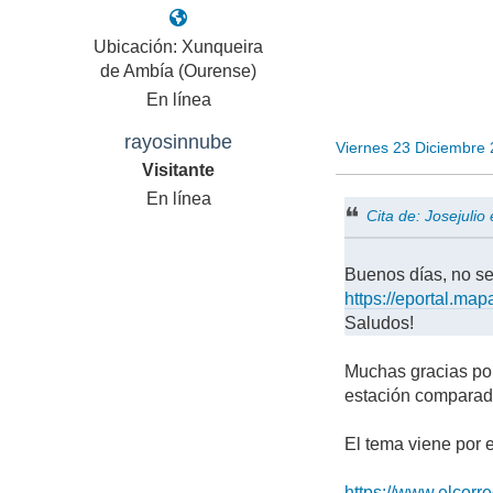
Ubicación: Xunqueira
de Ambía (Ourense)
En línea
rayosinnube
Viernes 23 Diciembre
Visitante
En línea
Cita de: Josejuli
Buenos días, no se 
https://eportal.m
Saludos!
Muchas gracias por
estación comparad
El tema viene por e
https://www.elcor