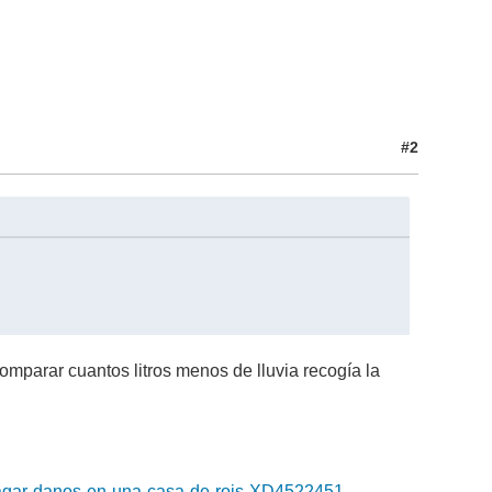
#2
omparar cuantos litros menos de lluvia recogía la
pagar-danos-en-una-casa-de-rois-XD4522451