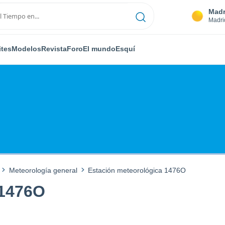
Madr
Madri
ites
Modelos
Revista
Foro
El mundo
Esquí
Meteorología general
Estación meteorológica 1476O
 1476O
M