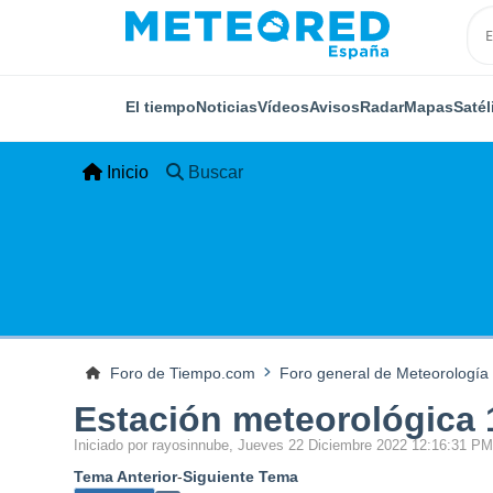
El tiempo
Noticias
Vídeos
Avisos
Radar
Mapas
Satél
Inicio
Buscar
Foro de Tiempo.com
Foro general de Meteorología
Estación meteorológica
Iniciado por rayosinnube, Jueves 22 Diciembre 2022 12:16:31 P
Tema Anterior
-
Siguiente Tema