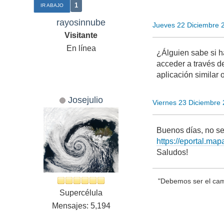
1
IR ABAJO
rayosinnube
Jueves 22 Diciembre 
Visitante
En línea
¿Álguien sabe si h
acceder a través d
aplicación similar
Josejulio
Viernes 23 Diciembre
Buenos días, no se 
https://eportal.m
Saludos!
"Debemos ser el cam
Supercélula
Mensajes: 5,194