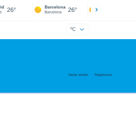
id
Barcelona
Sevilla
26°
26°
25°
d
Barcelona
Sevilla
ºC
Iniciar sesión
Registrarse