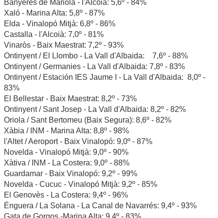
Banyeres de Mariola - l'Alcoià: 5,6º - 84%
Xaló - Marina Alta: 5,8º - 87%
Elda - Vinalopó Mitjà: 6,8º - 86%
Castalla - l'Alcoià: 7,0º - 81%
Vinaròs - Baix Maestrat: 7,2º - 93%
Ontinyent / El Llombo - La Vall d'Albaida: 7,6º - 88%
Ontinyent / Germanies - La Vall d'Albaida: 7,8º - 83%
Ontinyent / Estación IES Jaume I - La Vall d'Albaida: 8,0º -
83%
El Bellestar - Baix Maestrat: 8,2º - 73%
Ontinyent / Sant Josep - La Vall d'Albaida: 8,2º - 82%
Oriola / Sant Bertomeu (Baix Segura): 8,6º - 82%
Xàbia / INM - Marina Alta: 8,8º - 98%
l'Altet / Aeroport - Baix Vinalopó: 9,0º - 87%
Novelda - Vinalopó Mitjà: 9,0º - 90%
Xàtiva / INM - La Costera: 9,0º - 88%
Guardamar - Baix Vinalopó: 9,2º - 99%
Novelda - Cucuc - Vinalopó Mitjà: 9,2º - 85%
El Genovès - La Costera: 9,4º - 96%
Énguera / La Solana - La Canal de Navarrés: 9,4º - 93%
Gata de Gorgos -Marina Alta: 9,4º - 83%