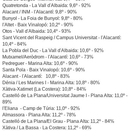
Quatretonda - La Vall d'Albaida: 9,6º - 92%
Alacant / INM - l'Alacantí: 9,8º - 90%
Bunyol - La Foia de Bunyol: 9,8º - 80%
l'Altet - Baix Vinalopó: 10,2º - 90%
Otos - Vall d'Albaida: 10,4º - 93%
Sant Vicent del Raspeig / Campus Universitat - l'Alacantí:
10,4º - 84%
La Pobla del Duc - La Vall d'Albaida: 10,6º - 92%
Mutxamel/Aeròdrom - l'Alacantí: 10,6º - 73%
Pedreguer - Marina Alta: 10,6º - 90%
Santa Pola - Baix Vinalopó: 10,6º - 90%
Alacant - l'Alacantí: 10,8º - 83%
Dénia / Les Marines I - Marina Alta: 10,8º - 80%
Xàtiva-Xatimet (La Costera): 10,8º - 84%
Castelló de La Plana/Universitat Jaume I - Plana Alta: 11,0º -
89%
l'Eliana - Camp de Túria: 11,0º - 92%
Almassora - Plana Alta: 11,2º - 78%
Castelló de La Plana/El Grau - Plana Alta: 11,2º - 84%
Xàtiva / La Bassa - La Costera: 11,2º - 69%