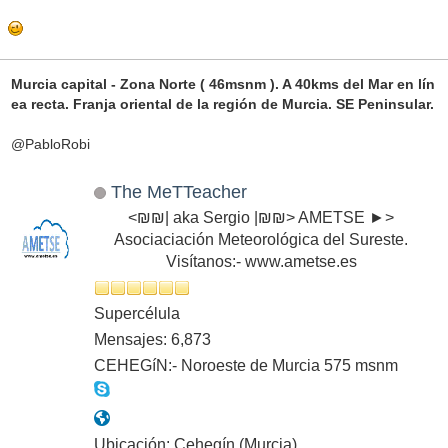
Murcia capital - Zona Norte ( 46msnm ). A 40kms del Mar en lín
ea recta. Franja oriental de la región de Murcia. SE Peninsular.
@PabloRobi
The MeTTeacher
<₪₪| aka Sergio |₪₪> AMETSE ►>
Asociaciación Meteorológica del Sureste.
Visítanos:- www.ametse.es
Supercélula
Mensajes: 6,873
CEHEGíN:- Noroeste de Murcia 575 msnm
Ubicación: Cehegín (Murcia)