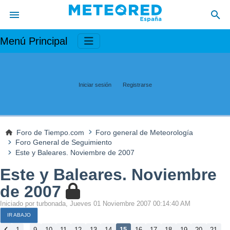
Menú Principal
Iniciar sesión
Registrarse
Foro de Tiempo.com
Foro general de Meteorología
Foro General de Seguimiento
Este y Baleares. Noviembre de 2007
Este y Baleares. Noviembre
de 2007
Iniciado por turbonada, Jueves 01 Noviembre 2007 00:14:40 AM
IR ABAJO
...
...
1
9
10
11
12
13
14
15
16
17
18
19
20
21