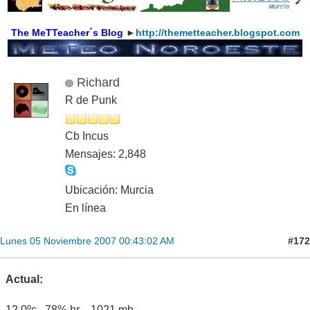
The MeTTeacher´s Blog
►
http://themetteacher.blogspot.com
Richard
R de Punk
Cb Incus
Mensajes: 2,848
Ubicación: Murcia
En línea
#172
Lunes 05 Noviembre 2007 00:43:02 AM
Actual:
12.0ºc 78% hr 1021 mb