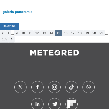
galeria panoramio
IR ARRIBA
...
...
1
9
10
11
12
13
14
15
16
17
18
19
20
21
165