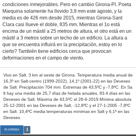
condiciones inmejorables. Pero en cambio Girona-Pl. Poeta
Marquina solamente ha llovido 3,9 mm este agosto, y la
media es de 426 mm desde 2015, mientras Girona-Sant
Clara casi llueve el doble, 835 mm. Mientras el 1o está
encima de un mástil a 25 metros de altura, el otro está en un
mástil a 3 metros sobre un techo de un edificio. La altura a
que se encuentra influirá en la precipitación, estoy en lo
cierto? También tiene edificios cerca que provocan
deformaciones en el campo de viento.
Vivo en Salt. 3 km al oeste de Girona. Temperatura media anual de
16,3º en Salt-centro (1999-2022), 14,1º (2001-22) en las Deveses
de Salt. Precipitación 704 mm. Extremas de 43,5ºC y -7,8ºC. En Sa
lt hay una media de 25,7 días de helada anuales, 83.4 días en las
Deveses de Salt. Máxima de 43,5ºC el 28-6-2019.Mínima absoluta
25-12-2001 en las Deveses de Salt, -12,8ºC y el 27-1-2005 -7,8ºC
en Salt. 10,4ºC media temperaturas mínimas en Salt y 6,1º en las
Deveses.
1
IR ARRIBA