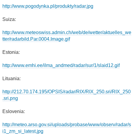
http://www.pogodynka.pl/produkty/radar.jpg
Suiza:
http://www.meteoswiss.admin.ch/web/de/wetter/aktuelles_we
tter/radarbild.Par.0004.Image.gif
Estonia:
http://www.emhi.ee/ilma_andmed/radar/sur/1/slaid12.gif
Lituania:
http://212.70.174.195/OPSIS/radar/RIX/RIX_250.sri/RIX_250
.sri.png
Eslovenia:
http://meteo.arso.gov.si/uploads/probase/www/observ/radar/s
i1_zm_si_latest.jpg