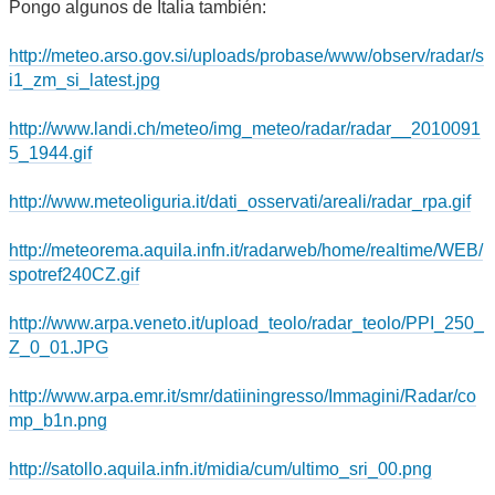
Pongo algunos de Italia también:
http://meteo.arso.gov.si/uploads/probase/www/observ/radar/s
i1_zm_si_latest.jpg
http://www.landi.ch/meteo/img_meteo/radar/radar__2010091
5_1944.gif
http://www.meteoliguria.it/dati_osservati/areali/radar_rpa.gif
http://meteorema.aquila.infn.it/radarweb/home/realtime/WEB/
spotref240CZ.gif
http://www.arpa.veneto.it/upload_teolo/radar_teolo/PPI_250_
Z_0_01.JPG
http://www.arpa.emr.it/smr/datiiningresso/Immagini/Radar/co
mp_b1n.png
http://satollo.aquila.infn.it/midia/cum/ultimo_sri_00.png