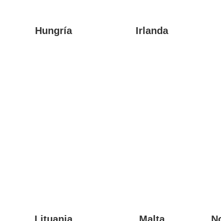
Hungría
Irlanda
Lituania
Malta
N