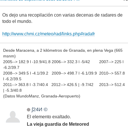
Os dejo una recopilación con varias decenas de radares de
todo el mundo.
http://www.chmi.cz/meteo/rad/links.php#radafr
Desde Maracena, a 2 kilómetros de Granada, en plena Vega (665
msnm)
2005--> 182.9 l -10.9/41.8 2006--> 332.3 l -5/42 2007--> 225 l
-6.2/39.7
2008--> 349.5 l -4.1/39.2 2009--> 498.7 l -6.1/39.9 2010--> 557.8
l -6.2/39.5
2011--> 363.8 l -3.7/40.4 2012--> 426.5 | -9.7/42 2013--> 512.4
| -5.3/40.8
(Datos MundoManz, Granada-Aeropuerto)
ʃ24И ©
El elemento exaltado.
La vieja guardia de Meteored