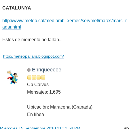
CATALUNYA
http://www.meteo.cat/mediamb_xemec/servmet/marcs/marc_r
adar.html
Estos de momento no fallan...
http://meteopallars.blogspot.com/
Enriqueeeee
Cb Calvus
Mensajes: 1,695
Ubicación: Maracena (Granada)
En línea
#5
Miércoles 15 Septiembre 2010 21:13:59 PM