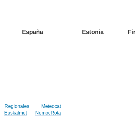
España
Estonia
Fi
Regionales
Meteocat
Euskalmet
NemocRota