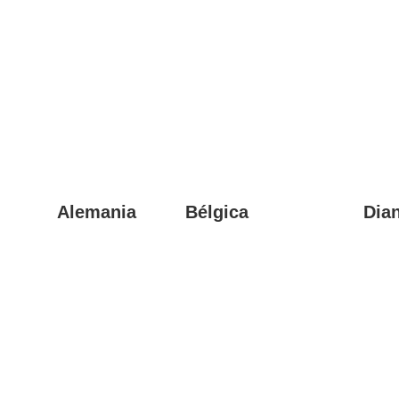
Alemania
Bélgica
Dia