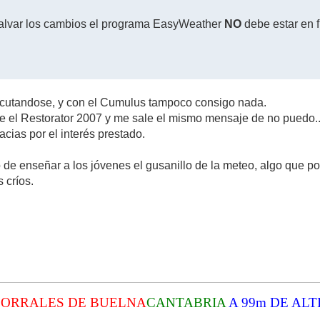
alvar los cambios el programa EasyWeather
NO
debe estar en f
ecutandose, y con el Cumulus tampoco consigo nada.
el Restorator 2007 y me sale el mismo mensaje de no puedo....
cias por el interés prestado.
ajo de enseñar a los jóvenes el gusanillo de la meteo, algo que p
s críos.
CORRALES DE BUELNA
CANTABRIA
A 99m DE ALT