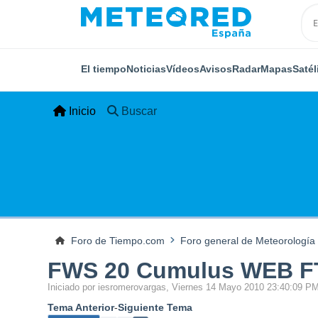
El tiempo
Noticias
Vídeos
Avisos
Radar
Mapas
Satél
Inicio
Buscar
Foro de Tiempo.com
Foro general de Meteorología
FWS 20 Cumulus WEB FT
Iniciado por iesromerovargas, Viernes 14 Mayo 2010 23:40:09 P
Tema Anterior
-
Siguiente Tema