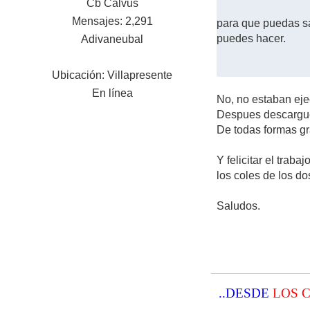
Cb Calvus
Mensajes: 2,291
para que puedas s
puedes hacer.
Adivaneubal
Ubicación: Villapresente
En línea
No, no estaban ej
Despues descargue 
De todas formas gra
Y felicitar el trab
los coles de los do
Saludos.
..DESDE
LOS 