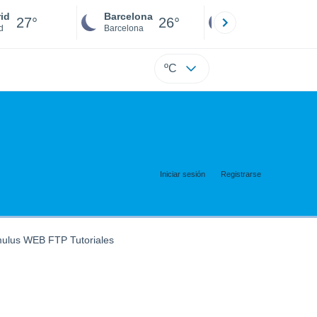
id
Barcelona
Sevilla
27°
26°
26°
d
Barcelona
Sevilla
ºC
Iniciar sesión
Registrarse
lus WEB FTP Tutoriales