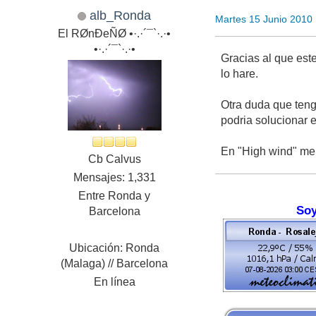
alb_Ronda
Martes 15 Junio 2010
El RØnÐeÑØ •·.·´¯`·.·•
•·.·´¯`·.·•
Gracias al que este
lo hare.
Otra duda que teng
podria solucionar 
En "High wind" me 
Cb Calvus
Mensajes: 1,331
Entre Ronda y
Soy
Barcelona
Ubicación: Ronda
(Malaga) // Barcelona
En línea