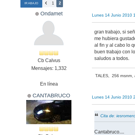
1
2
IR ABAJO
Ondamet
Lunes 14 Junio 2010 
gran trabajo, si señ
me hubiera gustado
al fin y al cabo lo 
buen trabajo con lo
saludos a todos.
Cb Calvus
Mensajes: 1,332
TALES, 256 msnm, a
En línea
CANTABRUCO
Lunes 14 Junio 2010 
Cita de: iesrome
Cantabruco....