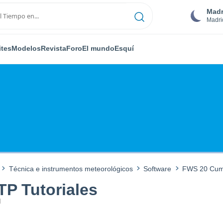
Madr
Madri
ites
Modelos
Revista
Foro
El mundo
Esquí
Técnica e instrumentos meteorológicos
Software
FWS 20 Cumu
P Tutoriales
M